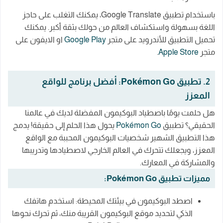
باستخدام تطبيق Google Translate، يمكنك التغلب على حاجز
اللغة بسهولة واستكشاف العالم من حولك بثقة أكبر. يمكنك
تحميل التطبيق للأندرويد على متجر
Google Play
او الايفون على
متجر
Apple Store
.
2. تطبيق Pokémon Go: أفضل برنامج للواقع
المعزز
هل حلمت يومًا باصطياد البوكيمون المفضلة لديك في عالمنا
الحقيقي؟ تطبيق
Pokémon Go
يحول هذا الحلم إلى حقيقة! يدمج
هذا التطبيق الشهير شخصيات البوكيمون المحببة مع الواقع
المعزز، ويجعلك تتحرك في العالم الخارجي لاصطيادها وتدريبها
والمشاركة في المعارك.
مميزات تطبيق Pokémon Go:
اصطد البوكيمون في بيئتك المحيطة: استخدم هاتفك
الذكي لتحديد موقع البوكيمون القريبة منك، ثم تحرك نحوها