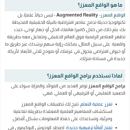
ما هو الواقع المعزز؟
الواقع المعزز
-
Augmented Reality
- ليس خيالًا علميًا، بل
تكنولوجيا حديثة تدمج عناصر افتراضية بالبيئة الحقيقية المحيطة
بك. يتم ذلك من خلال كاميرا هاتفك الذكي أو جهاز لوحي، حيث
تظهر العناصر الرقمية فوق العالم الحقيقي وتتفاعل معه بطريقة
واقعية. على سبيل المثال، يمكنك رؤية سهم يرشدك عبر طريق ما
أو حيوان افتراضي يتجول في غرفتك أو نموذج ثلاثي الأبعاد لأريكة
جديدة في مساحة منزلك.
لماذا نستخدم برامج الواقع المعزز؟
برامج الواقع المعزز
توفر العديد من الفوائد والمزايا، سواء على
الصعيد التعليمي أو الترفيهي أو العملي. فهي:
تعزز عملية التعلم
: تتيح لك تطبيقات الواقع المعزز
استكشاف المفاهيم العلمية المعقدة بطريقة تفاعلية
ومرئية، وتساعدك على حفظ المعلومات بشكل أفضل.
تفتح آفاقًا ترفيهية جديدة
: اصطد الوحوش البوكيمون في