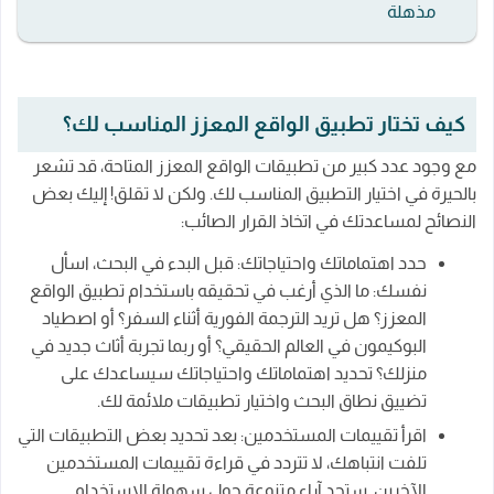
مذهلة
كيف تختار تطبيق الواقع المعزز المناسب لك؟
مع وجود عدد كبير من تطبيقات الواقع المعزز المتاحة، قد تشعر
بالحيرة في اختيار التطبيق المناسب لك. ولكن لا تقلق! إليك بعض
النصائح لمساعدتك في اتخاذ القرار الصائب:
حدد اهتماماتك واحتياجاتك: قبل البدء في البحث، اسأل
نفسك: ما الذي أرغب في تحقيقه باستخدام تطبيق الواقع
المعزز؟ هل تريد الترجمة الفورية أثناء السفر؟ أو اصطياد
البوكيمون في العالم الحقيقي؟ أو ربما تجربة أثاث جديد في
منزلك؟ تحديد اهتماماتك واحتياجاتك سيساعدك على
تضييق نطاق البحث واختيار تطبيقات ملائمة لك.
اقرأ تقييمات المستخدمين: بعد تحديد بعض التطبيقات التي
تلفت انتباهك، لا تتردد في قراءة تقييمات المستخدمين
الآخرين. ستجد آراء متنوعة حول سهولة الاستخدام