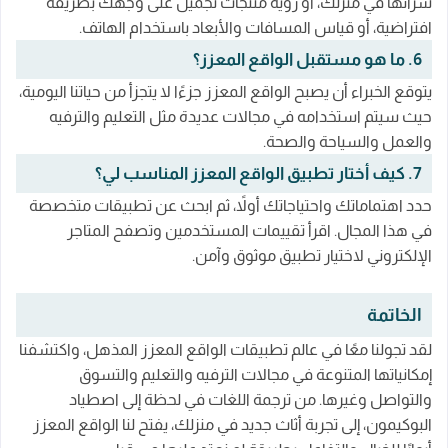
شرائها في منزلك، أو رؤية منتجات تجميل على وجهك بطريقة
افتراضية، أو قياس المسافات والأبعاد باستخدام الهاتف.
6. ما هو مستقبل الواقع المعزز؟
يتوقع الخبراء أن يصبح الواقع المعزز جزءًا لا يتجزأ من حياتنا اليومية،
حيث سيتم استخدامه في مجالات عديدة مثل التعليم والترفيه
والعمل والسياحة والصحة.
7. كيف أختار تطبيق الواقع المعزز المناسب لي؟
حدد اهتماماتك واحتياجاتك أولاً، ثم ابحث عن تطبيقات متخصصة
في هذا المجال. اقرأ تقييمات المستخدمين وتصفح المتاجر
الإلكتروني لاختيار تطبيق موثوق وآمن.
الخاتمة
لقد تجولنا معًا في عالم تطبيقات الواقع المعزز المذهل، واكتشفنا
إمكانياتها المتنوعة في مجالات الترفيه والتعليم والتسوق
والتواصل وغيرها. من ترجمة اللغات في لحظة إلى اصطياد
البوكيمون، إلى تجربة أثاث جديد في منزلك، يفتح لنا الواقع المعزز