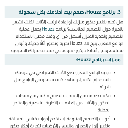
3. برنامج Houzz: صمم بيت أحلامك بكل سهولة
هل تحلم بتغيير ديكور منزلك أو إعادة ترتيب الأثاث، لكنك تشعر
بالحيرة حول التصميم المناسب؟ برنامج
Houzz
يجعل عملية
التصميم وتجديد المنزل أسهل من أي وقت مضى! باستخدام
الواقع المعزز، يتيح لك Houzz تجربة وتصور أثاثًا جديدًا، وألوان
مختلفة، وحتى أنماط ديكور متنوعة في مساحة منزلك الحقيقية.
مميزات برنامج Houzz:
تجربة الواقع المعزز: ضع الأثاث الافتراضي في غرفتك
باستخدام الكاميرا، وشاهد كيف سيبدو في الواقع قبل
شرائه.
مكتبة ضخمة من المنتجات: تصفح ملايين من منتجات
الديكور والأثاث من العلامات التجارية الشهيرة والمتاجر
المحلية.
أدوات التصميم المتنوعة: استخدم أدوات قياس المسافة
وتغيير ألوان الجدران وتلبيس الأرضيات لتجربة أفكار ديكور