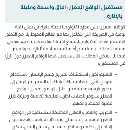
مستقبل الواقع المعزز: آفاق واسعة ومليئة
بالإثارة
الواقع المعزز ليس مجرّد تكنولوجيا حديثة عابرة، بل يمثل نقلة
نوعية في الطريقة التي نتفاعل بها مع العالم المحيط بنا. مع التطور
المستمر لهذه التكنولوجيا، تتسع احتمالاتها وتتعدد تطبيقاتها في
مختلف المجالات، مما يفتح أمامنا مستقبلاً مليئًا بالإثارة والفرص.
فيما يلي بعض المجالات التي سيلعب فيها الواقع المعزز دورًا بارزًا
في المستقبل:
التعليم: تخيل استكشاف تشريح جسم الإنسان باستخدام
نموذج ثلاثي الأبعاد يتحرك أمامك، أو السفر عبر الزمن إلى
عصور تاريخية مختلفة من خلال الواقع المعزز. الواقع
المعزز سيوفر للطلاب تجارب تعليمية تفاعلية ومرئية تعزز
عملية الحفظ والفهم.
التدريب والعمل: المهن المختلفة ستستفيد من الواقع
المعزز لتوفير تدريب عملي ومحاكاة لمواقف واقعية دون
الحاجة إلى تكلفة ومخاطر عالية. على سبيل المثال، يمكن