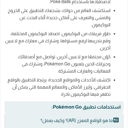
لاصطيادها باستخدام Poké Balls.
استكشف العالم من حولك: يشجعك التطبيق على الخروج
والمشي والتعرف على أماكن جديدة أثناء البحث عن
البوكيمون.
طوّر فريقك من البوكيمون: اصطد البوكيمون المختلفة،
وقم بتدريبها لرفع مستواها، وشارِك في معارك مع لاعبين
آخرين.
كوّن مجتمعًا مع لاعبين آخرين: تواصل مع أصدقائك
وجيرانك الذين يلعبون Pokémon Go، وشارِك في
الفعاليات والغارات المشتركة.
اكتشف الأحداث والمواقع الجديدة: يرتبط التطبيق بالواقع
الجغرافي، ويُبرز الأماكن والمعالم المهمة التي يمكن أن
تظهر فيها البوكيمون نادرة.
استخدامات تطبيق Pokémon Go:
ما هو الواقع المعزز (AR)؟ وكيف يعمل؟