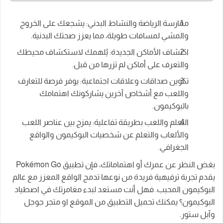
ممارسة الرياضة والنشاط البدني: يشجعك على الخروج
والمشي لمسافات طويلة، مما يعزز صحتك البدنية.
اكتشاف الأماكن الجديدة: يُلهمك لاستكشاف محيطك
والتعرف على أماكن لم تزرها من قبل.
تكوين صداقات وعلاقات اجتماعية: يوفر فرصة للتعارف
واللعب مع أشخاص آخرين يشاركونك اهتمامك
بالبوكيمون.
التعلم واللعب بطريقة تفاعلية: يمزج بين عناصر اللعب
والألعاب والتعلم عن شخصيات البوكيمون والواقع
الجغرافي.
بغض النظر عن عمرك أو اهتماماتك، فإن تطبيق Pokémon Go
يقدم تجربة ترفيهية فريدة من نوعها تدمج الواقع المعزز مع عالم
البوكيمون المحبب. فهل أنت مستعد لبدء مغامرتك في اصطياد
البوكيمون؟ يمكنك تحميل التطبيق من الموقع او متجر جوجل
وآبل ستور.