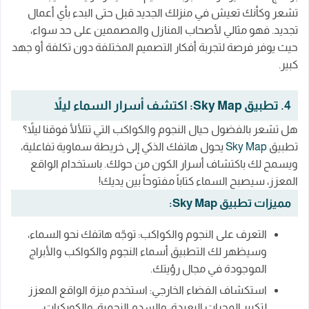
تشعر وكأنك تعيش في منزلك الجديد قبل حتى البدء بأي أعمال
تجديد. فهو مثالي لأصحاب المنازل والمصممين على حد سواء،
حيث يوفر فرصة لتجربة أفكار التصميم المختلفة دون تكلفة أو جهد
كبير.
4. تطبيق Sky Map: اكتشف أسرار السماء ليلاً
هل تشعر بالفضول حيال النجوم والكواكب التي تتلألأ فوقنا ليلاً؟
تطبيق
Sky Map
يحول هاتفك الذكي إلى خريطة سماوية تفاعلية،
ويسمح لك باكتشاف أسرار الكون من حولك. باستخدام الواقع
المعزز، سيصبح السماء كتاباً مفتوحاً بين يديك!
مميزات تطبيق Sky Map:
التعرف على النجوم والكواكب: توجّه هاتفك نحو السماء،
وسيظهر لك التطبيق أسماء النجوم والكواكب والأبراج
الموجودة في مجال رؤيتك.
استكشاف الفضاء الخارجي: استخدم ميزة الواقع المعزز
لتكبير المجرات البعيدة، والسدم النجمية، والكويكبات،