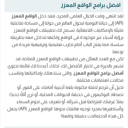
افضل برامج الواقع المعزز
لماذا نستخدم برامج الواقع المعزز؟
لقد انتهى وقت الخيال العلمي المجرد، فقد دخل
الواقع المعزز
أفضل 5 تطبيقات للواقع المعزز: ابدأ رحلة تفاعلية مذهلة
(AR) إلى حياتنا اليومية ليحول العالم من حولنا إلى مساحة تفاعلية
1. تطبيق Google Translate: اقرأ العالم بلغتك
مليئة بالإمكانيات اللانهائية. تسمح لك تطبيقات الواقع المعزز
برؤية أشياء غير موجودة في الواقع ولكنها تتداخل معه بطريقة
2. تطبيق Pokémon Go: أفضل برنامج للواقع المعزز
سلسة، مما يفتح الباب أمام تجارب تعليمية وترفيهية فريدة من
3. برنامج Houzz: صمم بيت أحلامك بكل سهولة
نوعها.
4. تطبيق Sky Map: اكتشف أسرار السماء ليلاً
لكن مع العدد الهائل من تطبيقات الواقع المعزز المتاحة، قد
تشعر بالحيرة في اختيار الأفضل لك. لذلك، أعددنا لك قائمة تحتوي
5. تطبيق Snapchat: اضحك وعبّر عن نفسك بطريقة
أفضل برامج للواقع المعزز
، والتي ستذهلك بإمكانياتها وتناسب
مميزة
مجالات اهتمامات مختلفة.
كيف تختار تطبيق الواقع المعزز المناسب لك؟
تخيل أن تترجم لافتة مكتوبة بلغة أجنبية أمامك على الفور، أو
تصطاد البوكيمون في حديقة الحيوانات المحلية، أو ترى أثاثًا جديدًا
مستقبل الواقع المعزز: آفاق واسعة ومليئة بالإثارة
يملأ غرفتك افتراضيًا قبل شرائه، أو تتعرف على نجوم السماء
الأسئلة الشائعة عن برامج وتطبيقات الواقع المعزز
وأساطيرها بمجرد توجيه هاتفك نحوها. الواقع المعزز (AR) يجعل
كل هذه الاحتمالات حقيقة واقعة!
الخاتمة