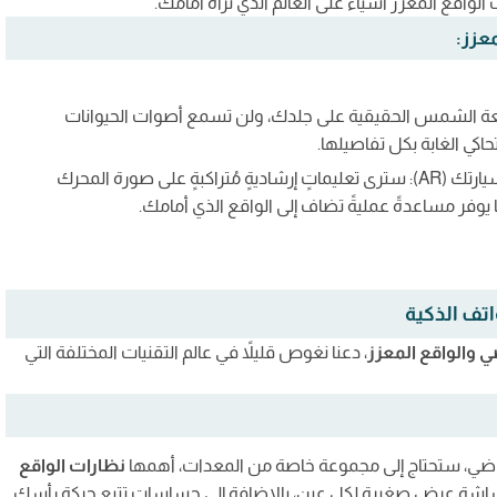
ف الواقع المعزز أشياءً على العالم الذي تراه أمامك.
معزز:
 غابةٍ أفريقية (VR): لن تشعر بأشعة الشمس الحقيقية على جلدك، ولن تسمع أصوات الحيوانات
حاكي الغابة بكل تفاصيلها.
في تطبيقٍ للواقع المعزز يساعدك على تصليح مُحرك سيارتك (AR): سترى تعليماتٍ إرشاديةٍ مُتراكبةٍ على صورة المحرك
يوفر مساعدةً عمليةً تضاف إلى الواقع الذي أمامك.
اتف الذكية
ي والواقع المعزز
، دعنا نغوص قليلاً في عالم التقنيات المختلفة التي
تراضي، ستحتاج إلى مجموعة خاصة من المعدات، أهمها
نظارات الواقع
شاشة عرض صغيرة لكل عين، بالإضافة إلى حساساتٍ تتبع حركة رأسك