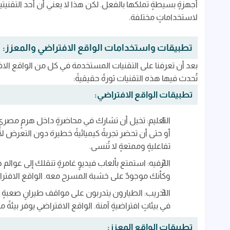
أجهزةٍ بسيطةٍ تملكها بالفعل. لكن هذا لا يعني أن أحد التقني
لاستخداماتٍ مختلفة.
تطبيقات واستخدامات الواقع الافتراضي والمعزز:
بعد أن تعرفنا على التقنيات المستخدمة في كل من الواقع ال
تُحدث فيها هذه التقنيات ثورةً حقيقيةً:
تطبيقات الواقع الافتراضي:
التعليم: تخيل أن تشارك في محاضرةٍ داخل هرمٍ مصريٍ
أو حتى أن تحضر تجربةً كيميائيةً خطيرة دون التعرض لأي
تفاعليةٍ وممتعةٍ لا تُنسى.
الترفيه: استمتع بألعاب فيديوٍ غامرةٍ تنقلك إلى عوالم 
وكأنك موجودٌ على خشبة المسرح معه. الواقع الافتراضي ي
التدريب: الطيارون يتدربون على مواقف طيرانٍ صعبةٍ ف
في بيئاتٍ افتراضيةٍ آمنة. الواقع الافتراضي يوفر بيئةً 
تطبيقات الواقع المعزز: