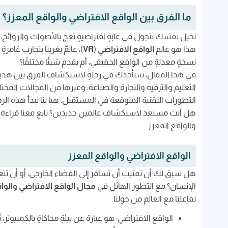
الواقع الافتراضي والواقع المعزز
ما الفرق بين الواقع الافتراضي والواقع المعزز؟
الفرق الأساسي بين الواقع الافتراضي والواقع الم
تخيل نفسك تتجول في غابةٍ افتراضيةٍ تعج بالأصوات والروائح
الفرق في التقنيات المختلفة: من النظارات إلى اله
هذا هو عالم
الواقع الافتراضي
(
VR
)، عالمٌ يغرينا بتجارب غامرة
تطبيقات واستخدامات الواقع الافتراضي والمعزز:
نسخةٍ معدلةٍ من الواقع الحقيقي، أم يقدم شيئًا مختلفًا؟
في هذا المقال، سنأخذك في رحلةٍ لاستكشاف الفرق بين هذين
إيجابيات وسلبيات الواقع الافتراضي والمعزز
التعليم والترفيه والتجارة والصناعة، وغيرها من المجالات المخت
مستقبل الواقع الافتراضي والواقع المعزز: إطلالة
التطورات التقنية المتوقعة في المستقبل. هيا بنا نبدأ هذه الرحل
أسئلة شائعة حول الواقع الافتراضي والواقع المع
هل أنت مستعد لاستكشاف عالمين جديدين؟ تابع معنا قراءة ا
والواقع المعزز.
الخاتمة: استخدم الواقعين بمسؤولية واستمتع بال
الواقع الافتراضي والواقع المعزز
هل سبق لك أن تمنيت أن تسافر إلى الفضاء الخارجي، أو أن تتع
الإنسان؟ مع التطور الهائل في
مجال الواقع الافتراضي والوا
تفاعلنا مع العالم من حولنا.
الواقع الافتراضي: هو عبارة عن بيئةٍ محاكاةٍ بالكمبيو