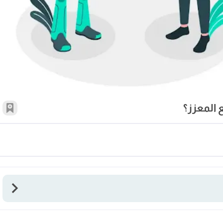
 المعزز؟
أضف 