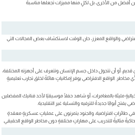
تين أفضل من الأخرى، بل لكلٍ منها مميزات تجعلها مناسبةً
افتراضي والواقع المعزز، حان الوقت لاستكشاف بعض المجالات التي
 قديم، أو أن تتجول داخل جسم الإنسان وتتعرف على أجهزته المختلفة،
 مخاطر. الواقع الافتراضي يوفر إمكانياتٍ هائلةً لخلق تجارب تعليميةٍ
خياليةٍ مليئة بالمغامرات، أو شاهد حفلًا موسيقيًا لأحد فنانيك المفضلين
فتح أبوابًا جديدةً للترفيه والتسلية غير التقليدية.
ي طائراتٍ افتراضية، والجنود يتمرنون على عملياتٍ عسكريةٍ معقدةٍ
محاكيةً مثاليةً للتدريب على مهاراتٍ مختلفةٍ دون مخاطر الواقع الحقيقي.