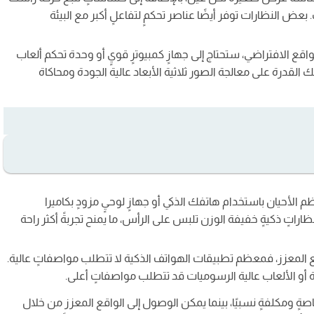
عض النظارات توفر أيضًا عناصر تحكمٍ لتفاعلٍ أكبر مع البيئة
واقع الافتراضي، ستحتاج إلى جهازٍ كمبيوترٍ قويٍ أو وحدة تحكم ألعاب
 Xbox. هذه الأجهزة تمتلك القدرة على معالجة الصور ثلاثية الأبعاد عالية الجودة ومحاكاة
الأحيان باستخدام هاتفك الذكي أو جهازٍ لوحيٍ مزودٍ بكاميرا
تٍ ذكيةٍ خفيفة الوزن تلبس على الرأس، ما يمنح تجربةً أكثر راحة
اقع المعزز، فمعظم تطبيقات الهواتف الذكية لا تتطلب مواصفاتٍ عالية.
أو الألعاب عالية الرسوميات قد تتطلب مواصفاتٍ أعلى.
ٍ ومكلفةٍ نسبيًا، بينما يمكن الوصول إلى الواقع المعزز من خلال