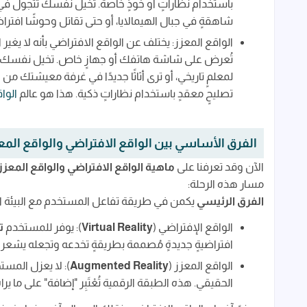
باستخدام نظاراتٍ أو خوذٍ خاصة. تخيل نفسك تتجول في
شاهقةٍ في جبال الهيمالايا، أو حتى تقاتل وحوشًا افترا
الواقع المعزز: يختلف عن الواقع الافتراضي بأنه لا يغير
تُعرض على شاشة هاتفك أو جهازٍ خاص. تخيل نفسك تر
لمعلمٍ تاريخي، أو ترى أثاثًا جديدًا في غرفة معيشتك من 
تصليحٍ معقدٍ باستخدام نظاراتٍ ذكية. هذا هو عالم
الوا
الفرق الأساسي بين الواقع الافتراضي والواقع المع
الآن وقد تعرفنا على
ماهية الواقع الافتراضي والواقع المعزز
مسار هذه الرحلة:
الفرق الرئيسي
يكمن في طريقة تفاعل المستخدم مع البيئة ا
الواقع الإفتراضي (
Virtual Reality
): يوفر للمستخدم
ت
افتراضيةٍ جديدةٍ مُصممة بطريقةٍ تخدعه وتجعله يشعر وكأن
الواقع المعزز (
Augmented Reality
): لا يعزل المست
الحقيقي. هذه الطبقة الرقمية تُعْتَبِر "إضافة" على ما ي