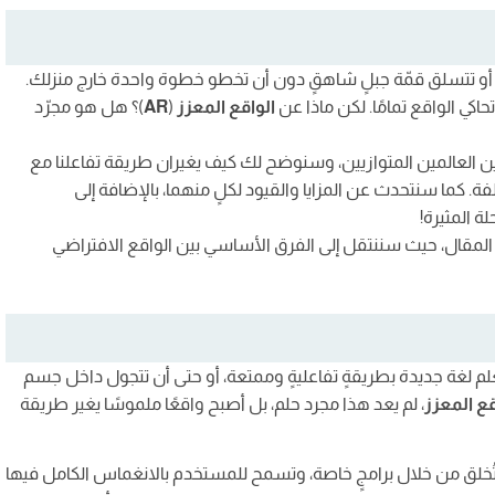
عزز
، أو تتسلق قمّة جبلٍ شاهقٍ دون أن تخطو خطوة واحدة خارج منزلك.
واتف الذكية
ٍ تحاكي الواقع تمامًا. لكن ماذا عن
الواقع المعزز
(
AR
)؟ هل هو مجرّد
 العالمين المتوازيين، وسنوضح لك كيف يغيران طريقة تفاعلنا مع
لفة. كما سنتحدث عن المزايا والقيود لكلٍ منهما، بالإضافة إلى
 على عالمٍ قادم
ة المثيرة!
زز:
لمقال، حيث سننتقل إلى الفرق الأساسي بين الواقع الافتراضي
إمكانيات
لم لغة جديدة بطريقةٍ تفاعليةٍ وممتعة، أو حتى أن تتجول داخل جسم
قع المعزز
، لم يعد هذا مجرد حلم، بل أصبح واقعًا ملموسًا يغير طريقة
تر، تُخلق من خلال برامجٍ خاصة، وتسمح للمستخدم بالانغماس الكامل فيها