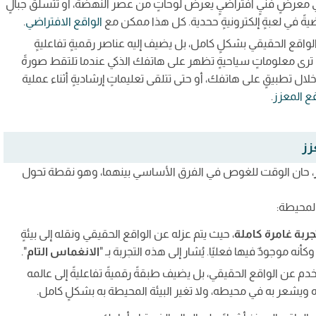
 معرضٍ فنيٍ افتراضيٍ يعرض لوحاتٍ من عصر النهضة، أو تتسلق جبالٍ
ضيةً في لعبةٍ إلكترونيةٍ ححدية. كل هذا ممكن مع
الواقع الافتراضي
.
 الواقع الحقيقي بشكلٍ كامل، بل يضيف إليه عناصر رقميةٍ تفاعليةٍ
ى معلوماتٍ سياحيةٍ تظهر على هاتفك الذكي عندما تلتقط صورةً
خلال تطبيقٍ على هاتفك، أو حتى تتلقى تعليماتٍ إرشاديةٍ أثناء عملية
قع المعزز
.
زز
، حان الوقت للغوص في الفرق الأساسي بينهما، وهو نقطة تحول
لمحيطة:
جربة غامرة كاملة
، حيث يتم عزله عن الواقع الحقيقي ونقله إلى بيئةٍ
ه موجودٌ فيها فعليًا. يُشار إلى هذه التجربة بـ "
الانغماس التام
".
خدم عن الواقع الحقيقي، بل يضيف طبقةً رقميةً تفاعليةً إلى عالمه
راه ويشعر به في محيطه، ولا تغير البيئة المحيطة به بشكلٍ كامل.