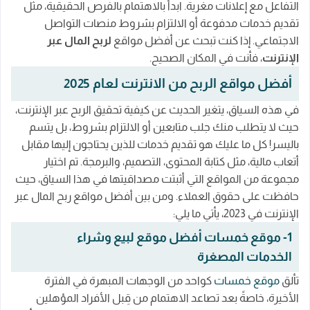
2- مستقل موقع للربح من الإنترنت 2025
التفاعل مع إعلانات مغرية. ابدأ بالاهتمام بالفرص الحقيقية، مثل
تقديم خدمات مدفوعة أو الالتزام بشروط منصات التواصل
3- حسوب من افضل مواقع بيع الخدمات للربح من
الاجتماعي. إذا كنت تبحث عن أفضل مواقع
لربح المال عبر
الإنترنت
الإنترنت
، فأنت في المكان الصحيح.
4- موقع بعيد منصة أفضل الوظائف عن بعد
أفضل مواقع الربح من الانترنت لعام 2025
5- موقع بيت. كوم معرض وظائف العمل من المنزل
في هذه السياق، يتغير الحديث عن كيفية تحقيق الربح عبر الإنترنت،
نصائح لتحقيق الربح من مواقع الربح من الانترنت
حيث لا يتطلب منك جلب متابعين أو الالتزام بشروط، بل يتسم
الخاتمة
باليسر! كل ما عليك هو تقديم خدمات للذين يحتاجون إليها مقابل
أتعاب مالية، مثل كتابة المحتوى، التصميم، والبرمجة. تم اختيار
مجموعة من المواقع التي أثبتت مصداقيتها في هذا السياق، حيث
حافظت على حقوق العملاء. ومن بين أفضل مواقع ربح المال عبر
الإنترنت في 2023، يأتي ما يلي:
1- موقع خمسات أفضل موقع لبيع وشراء
الخدمات المصغرة
تألق
موقع خمسات
كواحد من الوجهات المبهرة في الفترة
الأخيرة، خاصةً بعد تصاعد الاهتمام من قِبل الأفراد المؤهلين