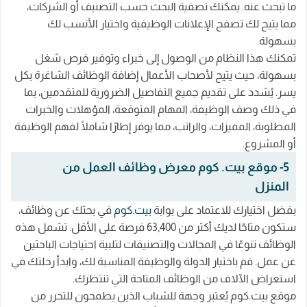
ما تبحث عنه. يمكنك تصفية البحث حسب التصنيف أو الشركات،
مما يتيح لك تصفح الإعلانات الوظيفية واختيار الأنسب لك
بسهولة.
تمكنك هذا النظام من الوصول إلى خبراء وتوفير فرص شغل
بسهولة، حيث يتيح لأصحاب الأعمال إضافة الوظائف الشاغرة بكل
يسر. يُشدد على تقديم جميع التفاصيل الضرورية للمتقدمين، بما
في ذلك وصف الوظيفة، المهام المتوقعة، المؤهلات والخبرات
المطلوبة، المميزات، والراتب، مما يوفر إطارًا شاملًا لفهم الوظيفة
أو المشروع.
5- موقع بيت. كوم معرض وظائف العمل من
المنزل
بفضل اختيارك للاعتماد على بوابة
بيت.كوم
في بحثك عن وظائف،
ستكون متاحًا لديك أكثر من 63,400 فرصة على الأقل. تشمل هذه
الوظائف تنوعًا في المجالات والتصنيفات لتلبية احتياجات الباحثين
عن عمل. قم باختيار الدولة والوظيفة المناسبة لك، وابدأ رحلتك في
استعراض الآلاف من الوظائف المتاحة التي تنتظرك.
موقع بيت.كوم يُعتبر وجهة للشباب الذين يطمحون للتحرر من