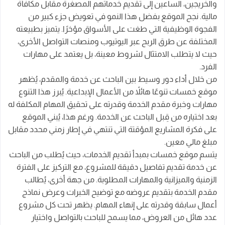
والخريجين، الساعين إلى تقديم خدماتهم المصغرة مقابل مكافأة
مالية. نجح الموقع بفضل هذا النمو في تعويض جزء كبير من
الفجوة الوظيفية التي طغت على الأسواق مؤخرًا. يتميز بطبيعته
المختلفة عن طرق الربح عبر اليوتيوب ومنصات التواصل الأخرى،
حيث لا يتطلب الامتثال لشروط معينة، بل يعتمد على مهارات
الفرد.
من خلال أداء دور وسيط بين الباحث عن خدمة والمقدم، يُظهر
موقع خمسات تنوعًا هائلاً من الأعمال الإبداعية. يُبرز هذا التنوع
مهارات وخبرة مقدم الخدمة وقدرته على تحقيق المهام المكلفة له
بعد اختياره من قِبل الباحث عن الخدمة. ورغم هذا، يُبني الموقع
على فكرة المشاريع المؤقتة التي تنتهي في إطار زمني محدد مقابل
مبلغ مالي معين.
يتسم موقع خمسات بمبدأ تقديم الخدمات، حيث يُطلب من الباحث
عن خدمة تقديم تفاصيل دقيقة للمشروع، مع التركيز على الفترة
الزمنية والميزانية والمهارات المطلوبة. من جهة أخرى، يُطالب
مقدم الخدمة بتقديم عروضه مع توضيح الخبرات وعرض نماذج
أعمال سابقة وقدرته على إنهاء المهام. يظهر تحت كل مشروع
عدد هائل من العروض، مما يسمح للباحث بالتواصل واختيار