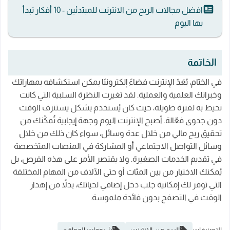
افضل مجالات الربح من الانترنت للمبتدئين - 10 أفكار تبدأ
بها اليوم
الخاتمة
في الختام، يُعَدّ الإنترنت فضاءً إلكترونيًا يمكن استكشافه بمهاراتك
وخبراتك العلمية والعملية. لقد تغيرت النظرة السلبية التي كانت
تحيط به لفترة طويلة، حيث كان يُستخدم بشكل يستنزف الوقت
دون جدوى فعّالة. أصبح الإنترنت اليوم وجهة إيجابية تُمكّنك من
تحقيق ربح مالي من خلال عدة وسائل، سواء كان ذلك من خلال
وسائل التواصل الاجتماعي أو المشاركة في المنصات المتخصصة
في تقديم الخدمات الصغيرة. ولا يقتصر الأمر على هذه الفرص، بل
يُمكنك الاختيار من بين المئات أو حتى الآلاف من المهام المختلفة
التي توفر لك إمكانية جلب دخل إضافي لحياتك، بدلاً من إهدار
الوقت في التصفح بدون فائدة ملموسة.
التصنيفات
الربح من الانترنت
شروحات المواقع