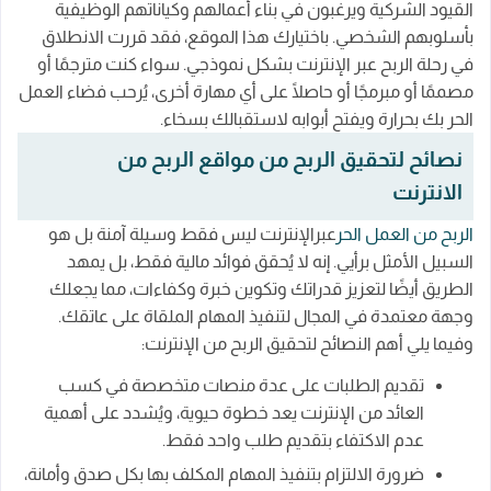
القيود الشركية ويرغبون في بناء أعمالهم وكياناتهم الوظيفية
بأسلوبهم الشخصي. باختيارك هذا الموقع، فقد قررت الانطلاق
في رحلة الربح عبر الإنترنت بشكل نموذجي. سواء كنت مترجمًا أو
مصممًا أو مبرمجًا أو حاصلًا على أي مهارة أخرى، يُرحب فضاء العمل
الحر بك بحرارة ويفتح أبوابه لاستقبالك بسخاء.
نصائح لتحقيق الربح من مواقع الربح من
الانترنت
الربح من العمل الحر
عبرالإنترنت ليس فقط وسيلة آمنة بل هو
السبيل الأمثل برأيي. إنه لا يُحقق فوائد مالية فقط، بل يمهد
الطريق أيضًا لتعزيز قدراتك وتكوين خبرة وكفاءات، مما يجعلك
وجهة معتمدة في المجال لتنفيذ المهام الملقاة على عاتقك.
وفيما يلي أهم النصائح لتحقيق الربح من الإنترنت:
تقديم الطلبات على عدة منصات متخصصة في كسب
العائد من الإنترنت يعد خطوة حيوية، ويُشدد على أهمية
عدم الاكتفاء بتقديم طلب واحد فقط.
ضرورة الالتزام بتنفيذ المهام المكلف بها بكل صدق وأمانة،