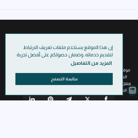
إن هذا الموقع يستخدم ملفات تعريف الارتباط
لتقديم خدماته، وضمان حصولكم على أفضل تجربة.
المزيد من التفاصيل
موقع
الإبداع للتقنية
هو نبضٌ عربيّ يجمع دقّة المعرفة الرقمية ورهافة
العبارة، مدوّنة تُصاغ مقالاتها كصفحات هادئة وسط زحام الشاشات
متابعة التصفح
فتقرّب التقنية من القارئ وتقيم جسراً بين أدوات العصر وروح اللغة وتمنح
المحتوى التقني ملامح إنسانية تحفظ للمعرفة أناقتها وللزمن قيمته.
linkedin
pinterest
telegram
x
facebook
الرئيسية
سياسة الخصوصية
من نحن
اتفاقية الاستخدام
اتصل بنا