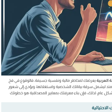
لدروب شيبينغ؟
للغة العربية بسهولة
للمبتدئين
 موثوقة
أدسنس
فين
ربية
ة العربية
يعرضك لمخاطر مالية ونفسية جسيمة، فالوقوع في فخ
يمتد ليشمل سرقة بياناتك الشخصية واستغلالها، ويؤدي إلى شعور
مشاهدة الإعلانات؟
كل عام، لذلك، فإن بناء معرفتك بمعايير المصداقية هو خطوتك
دة الفيديوهات فقط؟
الاحتيالية