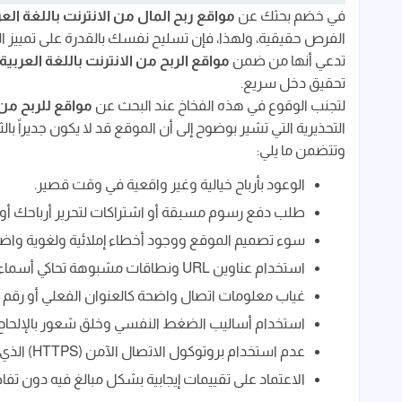
هل تطبيق Swagbucks صادق؟
في خضم بحثك عن
مواقع ربح المال من الانترنت باللغة العر
الفرص حقيقية، ولهذا، فإن تسليح نفسك بالقدرة على تمييز الم
الخاتمة
تدعي أنها من ضمن
مواقع الربح من الانترنت باللغة العربية
تحقيق دخل سريع.
لتجنب الوقوع في هذه الفخاخ عند البحث عن
مواقع للربح من ا
التحذيرية التي تشير بوضوح إلى أن الموقع قد لا يكون جديراً با
وتتضمن ما يلي:
الوعود بأرباح خيالية وغير واقعية في وقت قصير.
طلب دفع رسوم مسبقة أو اشتراكات لتحرير أرباحك أو 
سوء تصميم الموقع ووجود أخطاء إملائية ولغوية واض
استخدام عناوين URL ونطاقات مشبوهة تحاكي أسماء مواقع مشهورة مع تغييرات طفيفة.
غياب معلومات اتصال واضحة كالعنوان الفعلي أو رقم
استخدام أساليب الضغط النفسي وخلق شعور بالإلحاح ل
عدم استخدام بروتوكول الاتصال الآمن (HTTPS) الذي يظهر كرمز قفل في شريط العنوان.
الاعتماد على تقييمات إيجابية بشكل مبالغ فيه دون تفاصي