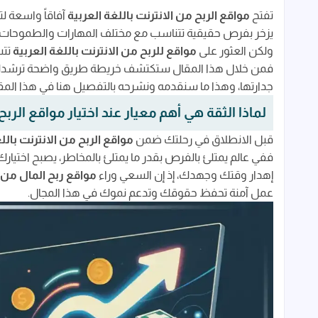
علامات تحذيرية تكشف لك مواقع الربح عبر الإنترنت
تفتح
مواقع الربح من الانترنت باللغة العربية
آفاقاً واسعة ل
كيف تحققنا من مصداقية منصات الربح من الإنتر
يزخر بفرص حقيقية تتناسب مع مختلف المهارات والطموحات.
ولكن العثور على
مواقع للربح من الانترنت باللغة العربية
تتس
تحديد مسارك الأول لاختيار أفضل مواقع الربح من الانت
فمن خلال هذا المقال ستكتشف خريطة طريق واضحة ترشد
تقييم مهاراتك ومواردك كنقطة انطلاق نحو الربح
جدارتها، وهذا ما سنقدمه ونشرحه بالتفصيل هنا في هذا المق
جدول مقارنة سريع لمسارات الربح من الإنترنت ا
لماذا الثقة هي أهم معيار عند اختيار مواقع الربح
أشهر مواقع الربح من الانترنت باللغة العربية للمستق
قبل الانطلاق في رحلتك ضمن
مواقع الربح من الانترنت بالل
موقع مستقل (Mostaql) للمشاريع الكبيرة والمتوسطة
ففي عالم يمتلئ بالفرص بقدر ما يمتلئ بالمخاطر، يصبح اختيار
إهدار وقتك وجهدك، إذ إن السعي وراء
مواقع ربح المال من ا
منصة خمسات (Khamsat) لبيع وشراء الخدمات المصغرة
عمل آمنة تحفظ حقوقك وتدعم نموك في هذا المجال.
دليل المبتدئين المصغر لتحقيق أول ربح لك من مو
مواقع الربح من الانترنت باللغة العربية عبر التسويق ب
ما هو التسويق بالعمولة وكيف يعمل ببساطة لل
أفضل برامج التسويق بالعمولة التي تدعم المسو
مواقع الربح من الانترنت باللغة العربية للتجارة الإلك