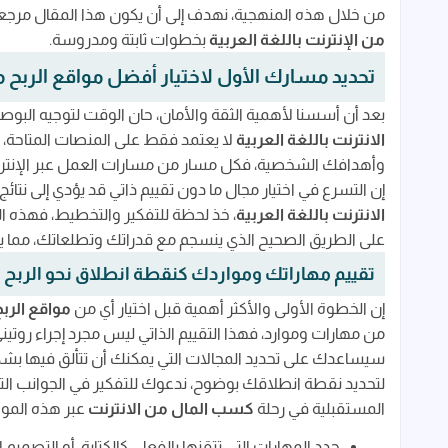
من خلال هذه المنهجية، نهدف إلى أن يكون هذا المقال مرجعك 
من الإنترنت باللغة العربية
بخطوات ثابتة ومدروسة.
تحديد مسارك الأول لاختيار أفضل مواقع الربح من
بعد أن أسسنا لأهمية الثقة والأمان، حان الوقت لتوجيه البوصل
الانترنت باللغة العربية
لا يعتمد فقط على المنصات المتاحة،
وأهدافك الشخصية، فكل مسار من مسارات العمل عبر الإنترنت
إن التسرع في اختيار مجال ما دون تقييم ذاتي قد يؤدي إلى ن
الانترنت باللغة العربية
، خذ لحظة للتفكير والتخطيط، فهذه 
على الطريق الصحيح الذي ينسجم مع قدراتك وتطلعاتك، مما ي
تقييم مهاراتك ومواردك كنقطة انطلاق نحو الربح م
إن الخطوة الأولى والأكثر أهمية قبل اختيار أي من
مواقع الربح
من مهارات وموارد، فهذا التقييم الذاتي ليس مجرد إجراء روتي
سيساعدك على تحديد المجالات التي يمكنك أن تتألق فيها 
لتحديد نقطة انطلاقك بوضوح، ندعوك للتفكير في الجوانب ال
المستقبلية في رحلة
كسب المال من الانترنت
عبر هذه الموا
حدد المهارات التي تتقنها بالفعل، كالكتابة، أو التصميم ا