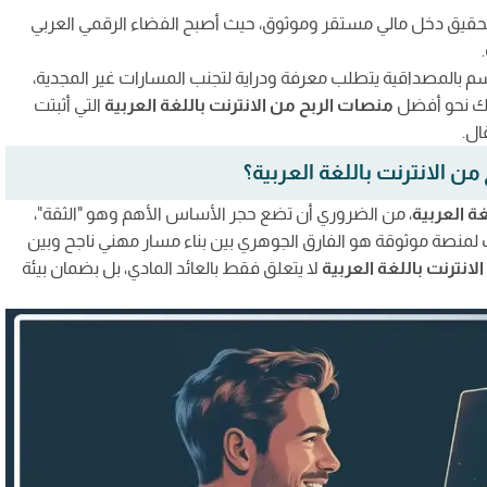
 الاحتيالية
تحقيق دخل مالي مستقر وموثوق، حيث أصبح الفضاء الرقمي العربي
نت في هذا المقال؟
م بالمصداقية يتطلب معرفة ودراية لتجنب المسارات غير المجدية،
رنت باللغة العربية التي تناسبك
ك نحو أفضل
منصات الربح من الانترنت باللغة العربية
التي أثبتت
 من الإنترنت
ال.
لرئيسية
 من الانترنت باللغة العربية؟
لين (العمل الحر)
غة العربية
، من الضروري أن تضع حجر الأساس الأهم وهو "الثقة"،
ك لمنصة موثوقة هو الفارق الجوهري بين بناء مسار مهني ناجح وبين
لانترنت باللغة العربية
لا يتعلق فقط بالعائد المادي، بل بضمان بيئة
اقع العمل الحر العربية
العمولة
مبتدئين
قين العرب
ترونية لبناء مشروعك