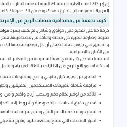
إن إدراكك لهذه العلامات يمنحك القوة لتصفية الخيارات المتا
العربية
الموثوقة التي تحترم جهدك وتضمن لك حقوقك كاملة
كيف تحققنا من مصداقية منصات الربح من الإنترنت
حرصاً منا على تقديم دليل موثوق وشامل، لم نكتفِ بسرد
مواقع
دقيقة وصارمة لتقييم كل منصة والتأكد من مصداقيتها، فنحن
والتدقيق هي جوهر عملنا لضمان أن كل توصية نقدمها لك ح
من الأمان والاحترافية.
لقد قمنا بفحص كل موقع وفقاً لمجموعة من المعايير الحاسمة
استكشاف
مواقع الربح من الانترنت باللغة العربية
، وتشمل ه
التحقق من وجود كيان قانوني واضح ومعلومات شفافة 
مراجعة شاملة لتقييمات المستخدمين الحقيقيين وتج
التأكد من توفير نظام دفع وسحب أرباح واضح وآمن، ويدع
فحص دقيق لسياسات الخصوصية وشروط الاستخدام للت
تقييم جودة خدمة الدعم الفني ومدى سرعة استجابتهم
اختيار المنصات التي تتمتع بسمعة طيبة وتاريخ تشغي