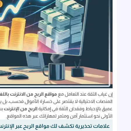
ما هو الفرق بين التجارة الإلكترونية التقليدية وا
منصات عربية لإنشاء متجرك الإلكتروني والربح با
طرق إضافية ومواقع ربح المال من الانترنت مضمونة 
الربح من خلال ملء استطلاعات الرأي عبر مواقع
تحقيق الدخل من المحتوى عبر يوتيوب وجوجل 
بيع الصور عبر الإنترنت للمصورين الهواة والمحتر
أسئلة شائعة حول مواقع الربح من الانترنت باللغة الع
كيف تربح من جوجل 100 دولار يومياً؟
هل يوجد تطبيق حقيقي لربح المال؟
إن غياب الثقة عند التعامل مع
مواقع الربح من الانترنت باللغ
المنصات الاحتيالية لا يقتصر على خسارة الأموال فحسب، بل 
ما هي أفضل مواقع الربح من الإنترنت عن طريق 
عميق بالإحباط وفقدان الثقة في إمكانية
الربح من الإنترنت
بش
ما هي الشركة التي تدفع لك المال مقابل مشاه
الأولى نحو استثمار آمن ومثمر لمهاراتك عبر هذه المواقع.
كيف تربح المال من الهاتف؟
علامات تحذيرية تكشف لك مواقع الربح عبر الإنترنت 