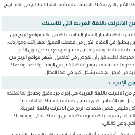
الآمن الذي يمكنك الاعتماد عليه بثقة تامة، للانطلاق في عالم
الربح
 الانترنت باللغة العربية التي تناسبك
ة نحو ذاتك، فاختيار المسار المناسب لك في عالم
مواقع الربح من
 بل ينطلق في المقام الأول من فهمك العميق لمهاراتك، ومواردك،
 له متطلباته ومميزاته التي قد تتوافق مع شخص دون الآخر.
تائج محبطة، لذلك، قبل أن تغوص في تفاصيل
أشهر مواقع الربح من
الخطوة الاستباقية ستوفر عليك الكثير من الوقت والجهد، وتضعك
زيد من فرص نجاحك بشكل كبير في هذا المجال.
ن الإنترنت
 من الانترنت باللغة العربية
هي إجراء جرد دقيق وصادق لما تمتلكه
ني، بل هو الأساس الذي ستبني عليه استراتيجيتك الكاملة، حيث
بشكل طبيعي ضمن
منصات الربح من الانترنت باللغة العربية
.
تالية التي سترسم لك صورة متكاملة عن وضعك الحالي وتوجهاتك
قع، وهي كالتالي:
لجرافيكي، أو البرمجة، أو الترجمة، أو إدارة حسابات التواصل الاجتماعي.