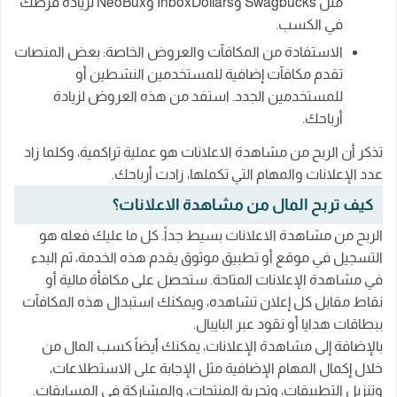
مثل Swagbucks وInboxDollars وNeoBux لزيادة فرصك
في الكسب.
الاستفادة من المكافآت والعروض الخاصة: بعض المنصات
تقدم مكافآت إضافية للمستخدمين النشطين أو
للمستخدمين الجدد. استفد من هذه العروض لزيادة
أرباحك.
تذكر أن الربح من مشاهدة الاعلانات هو عملية تراكمية، وكلما زاد
عدد الإعلانات والمهام التي تكملها، زادت أرباحك.
كيف تربح المال من مشاهدة الاعلانات؟
الربح من مشاهدة الاعلانات بسيط جداً. كل ما عليك فعله هو
التسجيل في موقع أو تطبيق موثوق يقدم هذه الخدمة، ثم البدء
في مشاهدة الإعلانات المتاحة. ستحصل على مكافأة مالية أو
نقاط مقابل كل إعلان تشاهده، ويمكنك استبدال هذه المكافآت
ببطاقات هدايا أو نقود عبر البايبال.
بالإضافة إلى مشاهدة الإعلانات، يمكنك أيضاً كسب المال من
خلال إكمال المهام الإضافية مثل الإجابة على الاستطلاعات،
وتنزيل التطبيقات، وتجربة المنتجات، والمشاركة في المسابقات.