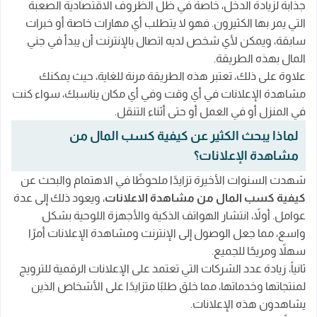
جذابة لزيادة الدخل، خاصةً في ظل الظروف الاقتصادية الصعبة
التي يمر بها الكثيرون. فهو لا يتطلب أي مهارات خاصة أو خبرات
4. تطبيق AppNana
سابقة، ويمكن لأي شخص لديه اتصال بالإنترنت أن يبدأ في جني
5. تطبيق CashKarma
المال بهذه الطريقة.
6. تطبيق Slidejoy
علاوة على ذلك، تعتبر هذه الطريقة مرنة للغاية، حيث يمكنك
مشاهدة الإعلانات في أي وقت وفي أي مكان يناسبك، سواء كنت
نصائح لزيادة أرباحك من مشاهدة الإعلانات
في المنزل أو في العمل أو حتى أثناء التنقل.
الأسئلة الشائعة حول كسب المال من مشاهدة
لماذا يبحث الكثير عن كيفية كسب المال من
الاعلانات
مشاهدة الإعلانات؟
هل الربح من مشاهدة الإعلانات حقيقي؟
شهدت السنوات الأخيرة تزايدًا ملحوظًا في الاهتمام والبحث عن
ما هي التطبيقات التي تربح المال؟
كيفية كسب المال من مشاهدة الاعلانات
، ويعود ذلك إلى عدة
عوامل. أولاً، انتشار الهواتف الذكية والأجهزة اللوحية بشكل
كيف احصل على 10 دولار يوميا؟
واسع، مما جعل الوصول إلى الإنترنت ومشاهدة الإعلانات أمرًا
كيف تربح المال من مشاهدة الاعلانات؟
سهلاً ومريحًا للجميع.
ثانياً، زيادة عدد الشركات التي تعتمد على الإعلانات الرقمية للترويج
ما هي المواقع التي يمكن الربح منها؟
لمنتجاتها وخدماتها، مما خلق طلبًا متزايدًا على الأشخاص الذين
الخاتمة
يشاهدون هذه الإعلانات.