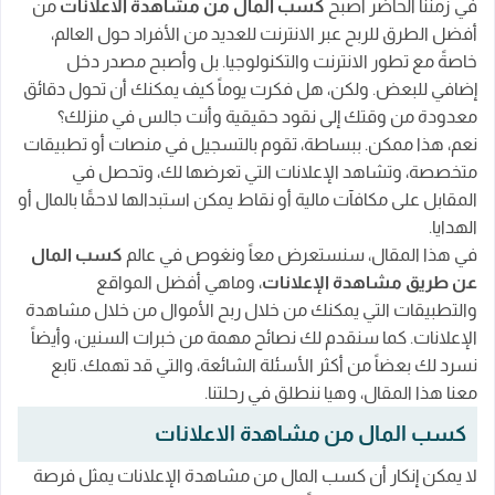
في زمننا الحاضر أصبح
كسب المال من مشاهدة الاعلانات
من
الإعلانات؟
أفضل الطرق للربح عبر الانترنت للعديد من الأفراد حول العالم،
هل مشاهدة الاعلانات وسيلة فعالة لكسب المال؟
خاصةً مع تطور الانترنت والتكنولوجيا. بل وأصبح مصدر دخل
إضافي للبعض. ولكن، هل فكرت يوماً كيف يمكنك أن تحول دقائق
هل كسب المال من مشاهدة الاعلانات حلال؟
معدودة من وقتك إلى نقود حقيقية وأنت جالس في منزلك؟
أفضل مواقع كسب المال من مشاهدة الاعلانات
نعم، هذا ممكن. ببساطة، تقوم بالتسجيل في منصات أو تطبيقات
متخصصة، وتشاهد الإعلانات التي تعرضها لك، وتحصل في
1. موقع Ysense
المقابل على مكافآت مالية أو نقاط يمكن استبدالها لاحقًا بالمال أو
2. موقع Swagbucks
الهدايا.
3. موقع PrizeRebel
في هذا المقال، سنستعرض معاً ونغوص في عالم
كسب المال
عن طريق مشاهدة الإعلانات
، وماهي أفضل المواقع
4. موقع Neobux
والتطبيقات التي يمكنك من خلال ربح الأموال من خلال مشاهدة
5. موقع Paidverts
الإعلانات. كما سنقدم لك نصائح مهمة من خبرات السنين، وأيضاً
نسرد لك بعضاً من أكثر الأسئلة الشائعة، والتي قد تهمك. تابع
أفضل تطبيقات كسب المال من مشاهدة الاعلانات
معنا هذا المقال، وهيا ننطلق في رحلتنا.
1. تطبيق Swagbucks
كسب المال من مشاهدة الاعلانات
2. تطبيق iRazoo
لا يمكن إنكار أن كسب المال من مشاهدة الإعلانات يمثل فرصة
3. تطبيق Make Money