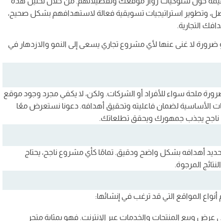
 قيمة حول سلوكيات زوار موقعك وتفضيلاتهم. من خلال تحليل هذه
، وتطوير استراتيجيات تسويقية فعالة لاستهدافهم بشكل صحيح،
افك التجارية.
 ضرورة لا غنى عنها لأي مشروع تجاري يسعى إلى النمو والازدهار في
ضرورة ملحة سواء للأفراد أو الشركات. ولكن، لا يكفي مجرد وجود موقع
ت الأساسية لضمان فاعليته وتحقيق أهدافه. دعونا نستعرض معًا
 ناجح يجذب جمهورك ويحقق تطلعاتك.
ديد أهدافه بشكل واضح ودقيق. تمامًا كأي مشروع ناجح، يحتاج
ائج المرجوة.
 أنواع المواقع التي قد ترغب في إنشائها:
ى عرض وبيع المنتجات والخدمات عبر الإنترنت. فهو بمثابة متجر