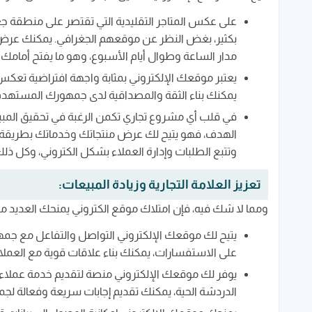
كيف يمكن جذب الزوار إلى موقعي الإلكتروني؟
على عكس المتاجر التقليدية التي تقتصر على منطقة ج
بكثير، بغض النظر عن موقعهم الجغرافي. يمكنك عرض 
هل يمكنني تحديث موقعي الإلكتروني بنفسي؟
مدار الساعة وطوال أيام الأسبوع، وهو ما يفتح أمامك فر
يعتبر موقعك الإلكتروني بمثابة واجهة افتراضية تعكس
يمكنك بناء الثقة والمصداقية لدى جمهورك المستهدف،
في قلب أي مشروع تجاري تكمن الرغبة في تحقيق المبيع
الهدف، فهو يتيح لك عرض منتجاتك وخدماتك بطريقة جذاب
وتتبع الطلبات وإدارة العملاء بشكل الكتروني، وكل ذل
تعزيز العلامة التجارية وزيادة المبيعات:
ومما لا شك فيه، فإن امتلاك موقع الكتروني يمنحك العديد من ال
يتيح لك موقعك الإلكتروني التواصل والتفاعل مع جم
على الاستفسارات، يمكنك بناء علاقات قوية مع العملاء 
يوفر لك موقعك الإلكتروني منصة لتقديم خدمة عملاء م
الدردشة الحية، يمكنك تقديم إجابات سريعة وفعالة ل