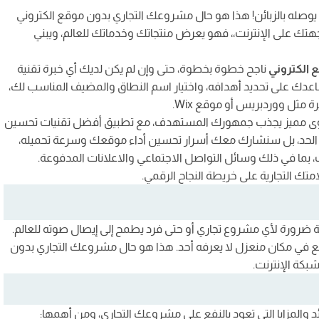
شارع يوصله بالزبائن! هذا هو حال مشروعك التجاري بدون موقع الكتروني
جهتك على الإنترنت،، فهو يعرض منتجاتك وخدماتك للعالم، ويبني
الكتروني
ناجح خطوة بخطوة، حتى وإن لم يكن لديك أي خبرة تقنية
عدك على تحديد أهدافه، واختيار اسم النطاق والمضيف المناسب لك،
مثل ووردبريس أو موقع Wix.
حتوى مميز يجذب جمهورك المستهدف، مع تطبيق أفضل تقنيات تحسين
توقف عند هذا الحد، بل سنشارك معك أسرار تحسين أداء موقعك وسرعة تحميله،
، بما في ذلك وسائل التواصل الاجتماعي والاعلانات المدفوعة.
تك التجارية على خريطة النجاح الرقمي.
ية ضرورة لأي مشروع تجاري أو حتى فرد يطمح إلى إيصال صوته للعالم.
 يقع في مكان منعزل لا يعرفه أحد. هذا هو حال مشروعك التجاري بدون
؟
شبكة الإنترنت.
وني؟
 والمزايا التي تعود بالنفع على مشروعك التجاري، ومن أهمها: