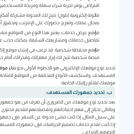
افتراضي يوفر تجربة شراء سهلة ومريحة للمستخدمين
مدونة إلكترونية (بلوج): تتيح لك المدونة مشاركة أف
بمجال عملك، وتعزيز حضورك على الإنترنت، وتحقيق 
موقع عرض خدمات: يعتبر هذا النوع من المواقع مناس
تفاصيل خدماتك ومشاريعك السابقة، يمكنك جذب عم
موقع محفظة شخصية: قد ترغب في إنشاء موقع إلكترون
منصة شخصية تتيح لك إبراز مهاراتك وقدراتك أمام ج
تحديد نوع موقعك الإلكتروني هو الخطوة الأولى نحو
بناء موق
المستهدف، واستكشف الأنواع المختلفة من المواقع المتاحة. ت
موقعك ليلائم رؤيتك الخاصة.
ب. تحديد جمهورك المستهدف:
بعد تحديد نوع موقعك، من الضروري أن تعرف من هو جمهو
وبالتالي تحتاج إلى فهم احتياجاتهم وتفضيلاتهم لتقديم محتوى
على سبيل المثال، إذا كنت تنشئ مدونة عن السفر، فإن جم
إذا كنت تقدم خدمات تصميم الجرافيك، فإن جمهورك المسته
التصميم الإبداعي.