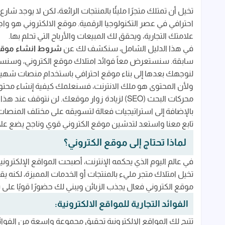
الفوائد التجارية للمواقع الالكترونية:
تخيل أن تمتلك متجرًا مليئًا بالمنتجات الرائعة، لكن لا يوجد 
تعزيز العلامة التجارية وزيادة المبيعات:
احترافي في عصر التكنولوجيا الرقمية. موقع الالكتروني هو وا
علامتك التجارية، ويحقق لك المبيعات والأرباح التي تحلم بها.
شروط انشاء موقع الكتروني ناجح
في هذا الدليل الشامل، سنكشف لك عن
شروط انشاء موقع 
1. تحديد أهداف موقعك الالكتروني
سابقة. سنستعرض معاً فوائد امتلاك موقع الكتروني، وسنسا
لنوجهك بعدها إلى بناء موقع احترافي باستخدام منصات شهيرة 
2. اختيار اسم النطاق والمضيف المناسب
ولأن المحتوى هو ملك الانترنت، فسنعلمك كيفية إنشاء م
3. بناء موقع الكتروني احترافي:
محركات البحث (SEO) لزيادة زوار موقعك. لن ن
4. المحتوى هو الملك - إنشاء محتوى قيم وجذاب
بالإضافة إلى استراتيجيات فعالة لتسويقه على مختلف المنصات
تابع معنا واستعد لتدشين موقع الكتروني قوي وناجح يضع علام
5. الترويج لموقعك الإلكتروني - جذب الزوار وتحقيق الأهداف
لماذا تحتاج إلى موقع الكتروني؟
6. صيانة وتحديث موقعك الإلكتروني
في عالم اليوم الذي يحكمه الإنترنت، أصبحت المواقع الإلكترون
الأسئلة الشائعة حول إنشاء موقع إلكتروني:
تخيل امتلاك متجر مليء بالمنتجات أو الخدمات المميزة، لكنه
ما أنواع مواقع الويب المختلفة التي يمكن إنشاؤها
موقع الكتروني فعال يجذب الزبائن ويبني لك حضورًا قويًا على 
كم تبلغ تكلفة إنشاء موقع إلكتروني؟
الفوائد التجارية للمواقع الالكترونية:
هل أحتاج إلى معرفة بالبرمجة لإنشاء موقع إلكتر
تتيح لك المواقع الإلكترونية تحقيق مجموعة واسعة من الفوائد