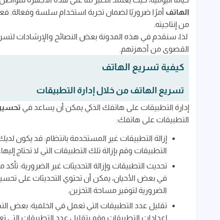
الهاتف
أمرًا ضروريًا لضمان تجربة استخدام سلسة وفعالة. فعند
تسريع الهاتف من خلال تحسين إعدادات النظام
من إنتاجيته.
تسريع الهاتف من خلال تحسين أداء التطبيقات
لذا، سنقدم في هذه المدونة بعض النصائح والإرشادات لتسريع
القصوى من أجهزتهم.
تسريع الهاتف من خلال إدارة ذاكرة الوصول العشوائ
كيفية تسريع الهاتف
تسريع الهاتف من خلال إعادة التعيين
الأسئلة الشائعة حول تسريع الهاتف
تسريع الهاتف من خلال إدارة التطبيقات
كيف اجعل الهاتف سريع جدا؟
إدارة التطبيقات على هاتفك الذكي يمكن أن يساعد في
تحسين 
التطبيقات على هاتفك:
ما هو الكود لتسريع الهاتف؟
إزالة التطبيقات غير المستخدمة بانتظام: قد يكون لديك
كيف اسرع الهاتف من الاعدادات؟
التطبيقات وقم بإزالة تلك التطبيقات التي لا تحتاج إل
ما هو سبب ثقل الهاتف؟
تحديث التطبيقات وإزالة التحديثات غير الضرورية: تأكد
جهازي بطيء جدا كيف اسرعه؟
في بعض الأحيان، يمكن أن تحتوي التحديثات على تحسينات 
الضرورية لتوفير مساحة التخزين.
من أسباب بطئ الجهاز؟
تقليل عدد التطبيقات التي تعمل في الخلفية: بعض الت
الخاتمة
إعدادات التطبيقات وقم بتقليل عدد التطبيقات التي ت