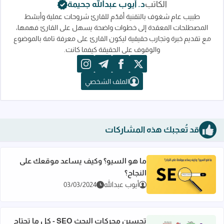
الكاتب
د. أيوب عبدالله جحيمة
طبيب عام شغوف بالتقنية أقدّم للقارئ شروحات عملية وأبسّط
المصطلحات المعقدة إلى خطوات واضحة يسهل على القارئ فهمها،
مع تقديم خبرة وتجارب حقيقية ليكون القارئ على معرفة تامة بالموضوع
والوقوف على الحقيقة كيفما كانت.
instagram
telegram
facebook
x
الملف الشخصي
قد تُعجبك هذه المشاركات
ما هو السيو؟ وكيف يساعد موقعك على
النجاح؟
اقرأ المزيد عن ما هو السيو؟ وكيف يساعد موقعك على النجاح؟
أيوب عبدالله
03/03/2024
تحسين محركات البحث SEO - كل ما تحتاج