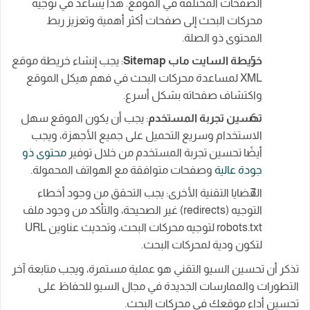
الصفحات المختلفة في الموقع. هذا يساعد في توجيه
محركات البحث إلى صفحات أكثر أهمية وتعزيز ربط
المحتوى ذو الصلة.
خريطة السايت ماب Sitemap
: يجب إنشاء خريطة موقع
XML لمساعدة محركات البحث في فهم هيكل الموقع
واكتشاف صفحاته بشكل أسرع.
تحسين تجربة المستخدم
: يجب أن يكون الموقع سهل
الاستخدام وسريع التحميل على جميع الأجهزة، ويجب
أيضًا تحسين تجربة المستخدم من خلال توفير
محتوى ذو
جودة عالية
وصفحات متوافقة مع الهواتف المحمولة.
القضايا التقنية الأخرى: يجب التحقق من وجود أخطاء
التوجيه (redirects) غير الصحيحة، والتأكد من وجود ملف
robots.txt لتوجيه محركات البحث، وتحديث عناوين URL
لتكون ودية لمحركات البحث.
تذكر أن تحسين السيو التقني هو عملية مستمرة، ويجب متابعة آخر
التطورات والممارسات الجديدة في مجال السيو للحفاظ على
تحسين أداء موقعك في محركات البحث.