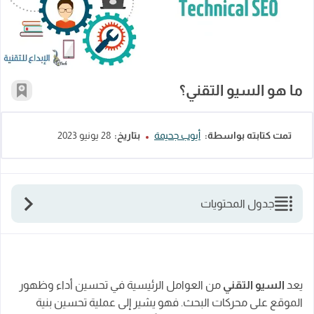
ما هو السيو التقني؟
أضف إل
تمت كتابته بواسطة:
أيوب جحيمة
بتاريخ:
28 يونيو 2023
جدول المحتويات
ما هو السيو التقني؟
ما هي عوامل تحسين السيو التقني؟
كيفية تحسين السيو التقني؟
يعد
السيو التقني
من العوامل الرئيسية في تحسين أداء وظهور
الموقع على محركات البحث. فهو يشير إلى عملية تحسين بنية
ما هي أنواع السيو SEO؟