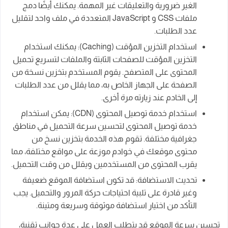
الغير ضرورية والتعليقات غير المهمة. يمكنك أيضًا دمج
ملفات CSS و JavaScript المتعددة في ملف واحد لتقليل
عدد الطلبات.
استخدام التخزين المؤقت (Caching): يمكنك استخدام
التخزين المؤقت للصفحات الثابتة والملفات لتسريع تحميل
المحتوى على المتصفح. يقوم المستخدم بتخزين نسخة من
الصفحة على الجهاز الخاص به، مما يقلل من عدد الطلبات
إلى الخادم عند زيارته مرة أخرى.
استخدام خدمة توصيل المحتوى (CDN): يمكن استخدام
خدمة توصيل المحتوى لتحسين سرعة التحميل في مناطق
جغرافية مختلفة. تقوم هذه الخدمة بتخزين نسخ من
محتوى موقعك في خوادم موزعة على مواقع مختلفة، مما
يقرب المحتوى من المستخدمين ويقلل من وقت التحميل.
تحديث الاستضافة: قد تكون استضافة الموقع ضعيفة
وغير قادرة على تلبية احتياجات حركة المرور والتحميل. يجب
التأكد من اختيار استضافة موثوقة وسريعة ومتينة.
تحسين سرعة الموقع قد يتطلب العمل على عدة جوانب تقنية،