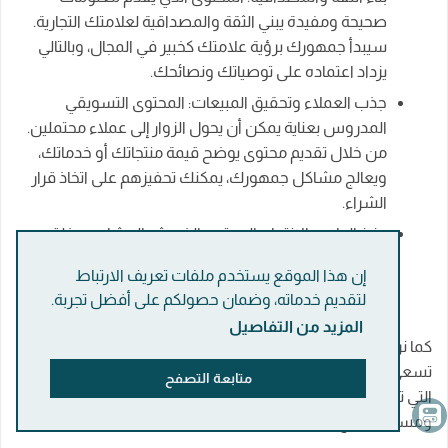
صحيحة ومفيدة يبني الثقة والمصداقية لعلامتك التجارية.
سيبدأ جمهورك برؤية علامتك كخبير في المجال، وبالتالي
يزداد اعتماده على توصياتك ونصائحك.
جذب العملاء وتحقيق المبيعات: المحتوى التسويقي
المدروس بعناية يمكن أن يحول الزوار إلى عملاء محتملين.
من خلال تقديم محتوى يوضح قيمة منتجاتك أو خدماتك،
ويعالج مشاكل جمهورك، يمكنك تحفيزهم على اتخاذ قرار
الشراء.
عزيز الولاء والانتماء: المحتوى الذي يثير المشاعر ويخلق
تفاعلاً مع الجمهور يساهم في بناء علاقة قوية وولاء تجاه
إن هذا الموقع يستخدم ملفات تعريف الارتباط
علامتك التجارية. سيصبح جمهورك مناصرين لك، يشاركون
لتقديم خدماته، وضمان حصولكم على أفضل تجربة.
محتواك، ويدعمون نجاحك.
المزيد من التفاصيل
كما نرى، فإن المحتوى الجذاب له تأثير هائل على نجاح أي جهة
تسعى للوصول إلى جمهورها وتحقيق أهدافها. فهو بمثابة البوابة
متابعة التصفح
التي تفتح لك المجال للتواصل والتفاعل، وبناء علاقات قوية
ومستدامة مع جمهورك.