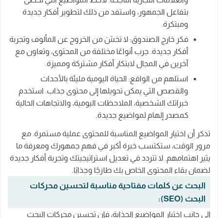
بتفاعل الجمهور، واستفد من ذلك لتطوير أفكار جديدة
ومبتكرة.
فكر خارج الصندوق: لا تخشَ من الخروج عن المألوف وتجربة
أفكار جديدة. جرب أنواعًا مختلفة من المحتوى، وتعاون مع
آخرين في المجال لابتكار أفكار مشتركة ومميزة.
استلهم من الواقع: الحياة اليومية مليئة بالأحداث
والقصص التي يمكن تحويلها إلى محتوى جذاب. استخدم
خبراتك الشخصية، الملاحظات اليومية، والاتجاهات الحالية
كمصدر إلهام لمواضيع جديدة.
تذكر أن اختيار المواضيع المناسبة للمحتوى عملية مستمرة. مع
مرور الوقت، ستكتسب خبرة أكبر في فهم جمهورك ومعرفة ما
يثير اهتمامهم. لا تتردد في تعديل استراتيجيتك وتجربة أفكار جديدة
لضمان بقاء المحتوى الخاص بك طازجًا وجذابًا.
البحث عن كلمات مفتاحية مناسبة لتحسين محركات
البحث (SEO):
إلى جانب اختيار المواضيع الجذابة، فإن تحسين محركات البحث