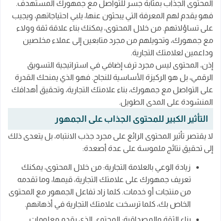
المحتوى الجذاب بمثابة جسر للتواصل مع جمهورك المستهدف.
فهو يقدم لهم المعرفة التي يبحثون عنها، يلبي احتياجاتهم، ويجيب
على تساؤلاتهم. من خلال المحتوى، يمكنك بناء علاقة ثقة وولاء
مع جمهورك، وتحويلهم من مجرد متابعين إلى عملاء مخلصين
وداعمين لعلامتك التجارية.
إذن، المحتوى ليس مجرد ترف إضافي في استراتيجية التسويق
الرقمي، بل هو الركيزة الأساسية للنجاح. فهو الذي يمنحك القدرة
على التواصل مع جمهورك، بناء علامتك التجارية، وتحقيق أهدافك
المنشودة على المدى الطويل.
التأثير الكبير للمحتوى الجذاب على الجمهور
لا يقتصر تأثير المحتوى الرائع على مجرد جذب الانتباه، بل يتعدى ذلك
إلى تحقيق نتائج ملموسة على عدة أصعدة:
زيادة الوعي بالعلامة التجارية: من خلال المحتوى، يمكنك
تعريف جمهورك على علامتك التجارية، قيمها، وما تقدمه
من منتجات أو خدمات. كلما زاد تفاعل الجمهور مع المحتوى
الخاص بك، كلما ترسخت علامتك التجارية في أذهانهم.
بناء الثقة والمصداقية: المحتوى الذي يقدم معلومات