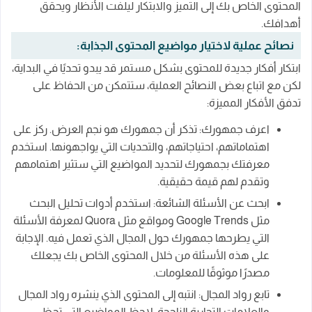
المحتوى الخاص بك إلى التميز والابتكار ليلفت الأنظار ويحقق
أهدافك.
نصائح عملية لاختيار مواضيع المحتوى الجذابة:
ابتكار أفكار جديدة للمحتوى بشكل مستمر قد يبدو تحديًا في البداية،
لكن مع اتباع بعض النصائح العملية، ستتمكن من الحفاظ على
تدفق الأفكار المميزة:
اعرف جمهورك: تذكر أن جمهورك هو نجم العرض. ركز على
اهتماماتهم، احتياجاتهم، والتحديات التي يواجهونها. استخدم
معرفتك بجمهورك لتحديد المواضيع التي ستثير اهتمامهم
وتقدم لهم قيمة حقيقية.
ابحث عن الأسئلة الشائعة: استخدم أدوات تحليل البحث
مثل Google Trends ومواقع مثل Quora لمعرفة الأسئلة
التي يطرحها جمهورك حول المجال الذي تعمل فيه. الإجابة
على هذه الأسئلة من خلال المحتوى الخاص بك يجعلك
مصدرًا موثوقًا للمعلومات.
تابع رواد المجال: انتبه إلى المحتوى الذي ينشره رواد المجال
والعلامات التجارية الناجحة. لاحظ المواضيع التي تحظى