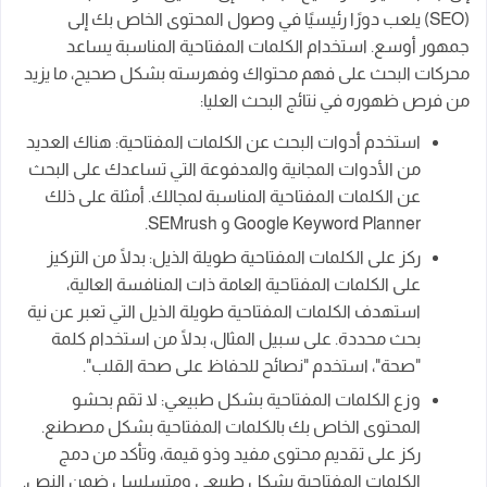
(SEO) يلعب دورًا رئيسيًا في وصول المحتوى الخاص بك إلى
جمهور أوسع. استخدام الكلمات المفتاحية المناسبة يساعد
محركات البحث على فهم محتواك وفهرسته بشكل صحيح، ما يزيد
من فرص ظهوره في نتائج البحث العليا:
استخدم أدوات البحث عن الكلمات المفتاحية: هناك العديد
من الأدوات المجانية والمدفوعة التي تساعدك على البحث
عن الكلمات المفتاحية المناسبة لمجالك. أمثلة على ذلك
Google Keyword Planner و SEMrush.
ركز على الكلمات المفتاحية طويلة الذيل: بدلًا من التركيز
على الكلمات المفتاحية العامة ذات المنافسة العالية،
استهدف الكلمات المفتاحية طويلة الذيل التي تعبر عن نية
بحث محددة. على سبيل المثال، بدلًا من استخدام كلمة
"صحة"، استخدم "نصائح للحفاظ على صحة القلب".
وزع الكلمات المفتاحية بشكل طبيعي: لا تقم بحشو
المحتوى الخاص بك بالكلمات المفتاحية بشكل مصطنع.
ركز على تقديم محتوى مفيد وذو قيمة، وتأكد من دمج
الكلمات المفتاحية بشكل طبيعي ومتسلسل ضمن النص.