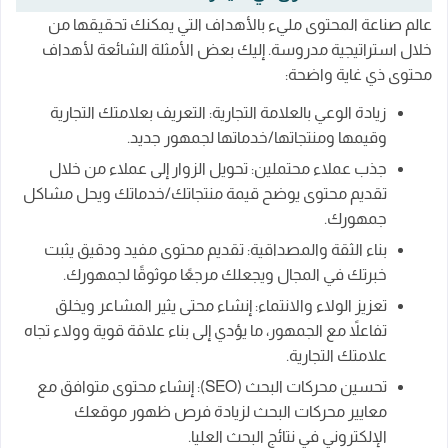
عالم صناعة المحتوى مليء بالأهداف التي يمكنك تحقيقها من
خلال استراتيجية مدروسة. إليك بعض الأمثلة الشائعة لأهداف
محتوى ذي غاية واضحة:
زيادة الوعي بالعلامة التجارية: التعريف بعلامتك التجارية
وقيمها ومنتجاتها/خدماتها لجمهور جديد.
جذب عملاء محتملين: تحويل الزوار إلى عملاء من خلال
تقديم محتوى يوضح قيمة منتجاتك/خدماتك ويحل مشاكل
جمهورك.
بناء الثقة والمصداقية: تقديم محتوى مفيد ودقيق يثبت
خبرتك في المجال ويجعلك مرجعًا موثوقًا لجمهورك.
تعزيز الولاء والانتماء: إنشاء محتى يثير المشاعر ويخلق
تفاعلاً مع الجمهور، ما يؤدي إلى بناء علاقة قوية وولاء تجاه
علامتك التجارية.
تحسين محركات البحث (SEO): إنشاء محتوى متوافق مع
معايير محركات البحث لزيادة فرص ظهور موقعك
الإلكتروني في نتائج البحث العليا.