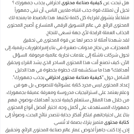
هل تبحث عن
كيفية صناعة محتوى
احترافي يجذب جمهورك ؟
3. اختيار نوع المحتوى - خطوة مهمة في كيفية صناعة
تخيل أن تمتلك قوة جذب انتباه ملايين الناس، أن تبني جمهوراً
محتوى
متفاعلاً يتشوق لقراءة كل كلمة تكتبها. هذا بالضبط ما يمنحه لك
4. ابتكار الأفكار لصناعة محتوى احترافي
المحتوى الرائع. في عالم التسويق الرقمي المتسارع، أصبح المحتوى
الجذاب العملة الرابحة لأي جهة تسعى للنجاح.
5. كتابة محتوى متميز يجذب جمهورك
لقد شهدنا أمثلة لا حصر لها عن قوة المحتوى في تحقيق
6. نشر المحتوى وترويجه بعد صناعة المحتوى
المعجزات، من نجاح مدونات صغيرة في بناء إمبراطوريات رقمية، إلى
اختيار قنوات النشر المناسبة:
تحول شركات ناشئة إلى علامات تجارية عالمية مرموقة. السؤال
الآن: كيف تصنع أنت هذا المحتوى الساحر الذي يشد القراء ويحقق
7. تحليل النتائج والتطوير المستمر - الخطوة المهمة
أهدافك؟ هذا ما سنكشفه لك خطوة بخطوة في هذا الدليل
في كيفية صناعة محتوى
الشامل حول "
كيفية صناعة محتوى احترافي
يجذب جمهورك".
ما هي صناعة المحتوى ؟
إعداد المحتوى ليس مجرد كتابة عشوائية للنصوص، بل هو فن
وعلم يعتمد على استراتيجيات مدروسة ومعرفة عميقة بجمهورك.
لماذا يعتبر المحتوى مهمًا جدًا؟
من خلال هذا المقال ستتعلم كيفية تحديد أهدافك بوضوح، فهم
التأثير الكبير للمحتوى الجذاب على الجمهور
جمهورك المستهدف على أكمل وجه، اختيار أفضل أنواع المحتوى
بناءً على احتياجاتهم، ابتكار أفكار جذابة تتصدر نتائج البحث، وصولاً إلى
كتابة محتوى
متميز يترك بصمة لا تُنسى.
إذن، إذا كنت جاهزاً لخوض غمار عالم صناعة المحتوى الرائع، وتحقيق