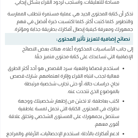
مساحة للتعليقات، واستجب لردود القراء بشكل إيجابي.
تذكر أن كتابة المحتوى الجيد هي عملية مستمرة تتطلب الممارسة
والتطوير. كلما كتبت أكثر، كلما اكتسبت خبرة أفضل في فهم
جمهورك ومعرفة كيفية إيصال أفكارك بطريقة جذابة ومؤثرة.
نصائح إضافية لتعزيز تأثير المحتوى:
إلى جانب الأساسيات المذكورة أعلاه، هناك بعض النصائح
الإضافية التي تساعدك على كتابة محتوى متميز حقًا:
استخدم قصصًا واقعية: سرد القصص هو أحد أكثر الطرق
فعالية لجذب انتباه القراء وإثارة اهتمامهم. شارك قصص
نجاح، دراسات حالة، أو حتى تجارب شخصية مرتبطة
بالموضوع الذي تتحدث عنه.
اكتب بعاطفة: لا تخشَ من إظهار شخصيتك ووجهة
نظرك في المحتوى. الكتابة التي تحمل لمسة عاطفية
ستتصل بجمهورك على المستوى الشخصي وتخلق علاقة
أقوى معهم.
ادعم أفكارك بالأدلة: استخدم الإحصائيات، الأرقام، والمراجع