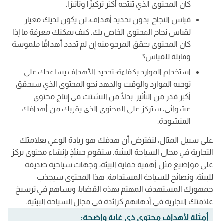
كان المحتوى الذي تنتجه أكثر تركيزًا وتأثيرًا.
قياس النجاح: بدون تحديد أهداف، لن يكون لديك معيار
لقياس نجاح المحتوى الخاص بك. كيف يمكنك معرفة ما إذا
كان المحتوى يحقق المرجو منه إن لم تحدد أهدافًا ملموسة
وقابلة للقياس؟
استخدام الموارد بكفاءة: تحديد الأهداف يساعدك على
توجيه الموارد والوقت والجهد نحو المحتوى الذي سيحقق
أكبر قدر من التأثير. بدلًا من التشتت في إنتاج محتوى
عشوائي، ستركز على المحتوى الذي يقربك من أهدافك
المنشودة.
على سبيل المثال، لنفترض أن هدفك هو زيادة الوعي بعلامتك
التجارية في مجال السياحة البيئية. ستقوم حينئذٍ بإنشاء محتوى يركز
على مواضيع مثل أهمية حماية البيئة، وجهات سياحية صديقة
للبيئة، ونصائح للسياحة المستدامة. هذا المحتوى سيجذب
جمهورك المستهدف المهتم بهذه القضايا، ويساهم في ترسيخ
علامتك التجارية في أذهانهم كرائدة في مجال السياحة البيئية.
أمثلة لأهداف محتوى ذي غاية واضحة: