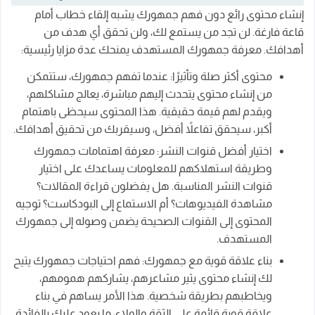
إنشاء محتوى رائع دون فهم جمهورك يشبه إلقاء خطاب أمام
قاعة فارغة. لن تجد من يستمع لك، ولن تحقق أي هدف من
أهدافك. معرفة جمهورك المستهدف يمنحك عدة مزايا رئيسية:
محتوى أكثر صلة وتأثيرًا: عندما تفهم جمهورك، ستتمكن
من إنشاء محتوى يتحدث إليهم مباشرة، يعالج مشاكلهم،
ويقدم لهم قيمة حقيقية. هذا المحتوى سيحظى باهتمام
أكبر، سيحقق تفاعلاً أفضل، وسيقربك من تحقيق أهدافك.
اختيار أفضل قنوات النشر: معرفة اهتمامات جمهورك
وطريقة استهلاكهم للمعلومات يساعدك على اختيار
قنوات النشر المناسبة. هل يفضلون قراءة المقالات؟
مشاهدة الفيديوهات؟ أم الاستماع إلى البودكاست؟ توجيه
المحتوى إلى القنوات الصحيحة يضمن وصوله إلى جمهورك
المستهدف.
بناء علاقة قوية مع جمهورك: فهم احتياجات جمهورك يتيح
لك إنشاء محتوى يثير مشاعرهم، يشاركهم همومهم،
ويخاطبهم بطريقة شخصية. هذا الأمر يساهم في بناء
علاقة قوية قائمة على الثقة والولاء، ما يعود عليك بالفائدة