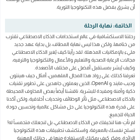
أن يشرق بفضل هذه التكنولوجيا الثورية.
الخاتمة: نهاية الرحلة
رحلتنا الاستكشافية في عالم استخدامات الذكاء الاصطناعي تقترب
من ختامها، ولكن هذا ليس نهاية المطاف، بل بداية عهد جديد
مليء بالإمكانيات المذهلة. لقد رأينا كيف يُغير الذكاء الاصطناعي
مجالات الرعاية الصحية والتعليم والأعمال والتكنولوجيا والترفيه،
وكيف يُبشر بمستقبل أفضل على مختلف الأصعدة.
تعرفنا كذلك على رواد هذا المجال الملهمين، أمثال جيف هينتون
وديب مايند و OpenAI، الذين يعملون جاهدين على تطوير تقنيات
ذكية وآمنة ومفيدة للبشرية. ناقشنا أيضاً بعض المخاوف المحيطة
بالذكاء الاصطناعي، مثل تأثر الوظائف وتحديات أخلاقية، ولكن أكدنا
على قدرة هذه التكنولوجيا على حل مشاكل عالمية وتحسين جودة
الحياة للجميع.
لم نأتِ هنا لنخيفك من الذكاء الاصطناعي، بل لنجعلك متحمساً له!
تسلح نفسك بالمعرفة، واستكشف تطبيقات هذه التكنولوجيا
الرائدة، وفكر كيف يمكنك الاستفادة منها في حياتك المهنية