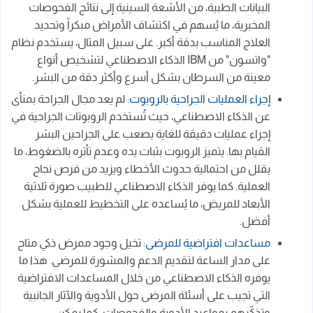
البيانات الطبية، من الأشعة السينية إلى نتائج الفحوصات
المخبرية، ما يُسهم في اكتشاف الأمراض مبكراً وتحديد
العلاج المناسب بدقة أكبر. على سبيل المثال، يستخدم نظام
"واتسون" من IBM الذكاء الاصطناعي لتشخيص أنواع
معينة من السرطان بشكل أسرع وأكثر دقة من البشر.
إجراء العمليات الجراحية بالروبوت
: لم يعد مجال الجراحة بمنأى
عن الذكاء الاصطناعي، حيث تُستخدم الروبوتات الجراحية في
إجراء عمليات دقيقة للغاية يصعب على الجراحين البشر
القيام بها. يتميز الروبوت بثبات يده وعدم تأثره بالضغوط، ما
يقلل من احتمالية حدوث الأخطاء ويزيد من فرص نجاح
العملية. كما يوفر الذكاء الاصطناعي للطبيب صورة ثلاثية
الأبعاد للمريض، ما يُساعده على التخطيط للعملية بشكل
أفضل.
مساعدات افتراضية للمرضى
: تخيل وجود ممرض ذكي متاح
على مدار الساعة لتقديم الدعم والمشورة للمرضى. هذا ما
يوفره الذكاء الاصطناعي من خلال المساعدات الافتراضية
التي تجيب على أسئلة المرضى حول الأدوية والآثار الجانبية
وتذكّرهم بمواعيد الأدوية والفحوصات. كما يمكن