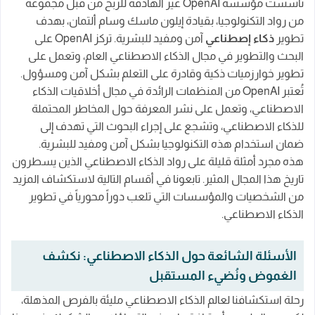
تأسست مؤسسة OpenAI غير الهادفة للربح من قبل مجموعة
من رواد التكنولوجيا، بقيادة إيلون ماسك وسام ألتمان، بهدف
تطوير
ذكاء إصطناعي
آمن ومفيد للبشرية. تركز OpenAI على
البحث والتطوير في مجال الذكاء الاصطناعي العام، وتعمل على
تطوير خوارزميات ذكية وقادرة على التعلم بشكل آمن ومسؤول.
تُعتبر OpenAI من المنظمات الرائدة في مجال أخلاقيات الذكاء
الاصطناعي، وتعمل على نشر المعرفة حول المخاطر المحتملة
للذكاء الاصطناعي، وتشجع على إجراء البحوث التي تهدف إلى
ضمان استخدام هذه التكنولوجيا بشكل آمن ومفيد للبشرية.
هذه مجرد أمثلة قليلة على رواد الذكاء الاصطناعي الذين يسطرون
تاريخ هذا المجال المثير. تابعونا في أقسام التالية لاستكشاف المزيد
من الشخصيات والمؤسسات التي تلعب دوراً محورياً في تطوير
الذكاء الاصطناعي.
الأسئلة الشائعة حول الذكاء الاصطناعي: نكشف
الغموض ونُضيء المستقبل
رحلة استكشافنا لعالم الذكاء الاصطناعي مليئة بالفرص المذهلة،