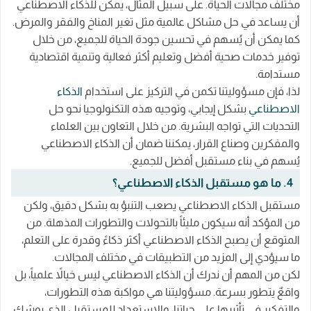
مختلف مجالات الحياة. على سبيل المثال، يمكن للذكاء الاصطناعي
أن يساعد في حل مشاكل عالمية مثل تغير المناخ والفقر والمرض.
كما يمكن أن يُسهم في تحسين جودة الحياة للجميع، من خلال
توفير خدمات صحية أفضل وتعليم أكثر فعالية وتنمية اقتصادية
مستدامة.
لذا، فإن مسؤوليتنا تكمن في التركيز على استخدام
الذكاء
الاصطناعي
بشكل إيجابي، وتوجيه هذه التكنولوجيا نحو حل
التحديات التي تواجه البشرية. من خلال التعاون بين العلماء
والمفكرين وصناع القرار، يمكننا ضمان أن الذكاء الاصطناعي
يُسهم في بناء مستقبل أفضل للجميع.
4. ما هو مستقبل الذكاء الاصطناعي؟
مستقبل الذكاء الاصطناعي يصعب التنبؤ به بشكل دقيق، ولكن
من المؤكد أنه سيكون مليئاً بالتحولات والتطورات المذهلة. من
المتوقع أن يصبح الذكاء الاصطناعي أكثر ذكاءً وقدرة على التعلم،
ما سيؤدي إلى المزيد من التطبيقات في مختلف المجالات.
لكن من المهم أن ندرك أن الذكاء الاصطناعي ليس خيالاً علمياً، بل
واقعٌ يتطور بسرعة. مسؤوليتنا هي مواكبة هذه التطورات،
والتفكير في تأثيرها على حياتنا، والاستعداد للمستقبل الذي يوشك