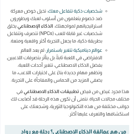
شخصيات ذكية تتفاعل معك
: تخيل خوض معركة
ضد خصوم يتعلمون من أسلوب لعبك ويطورون
استراتيجياتهم لمواجهتك.
الذكاء الإصطناعي
يخلق
شخصيات غير قابلة للعب (NPCs) تتصرف وتتفاعل
بطريقة ذكية، ما يجعل التجربة أكثر واقعية ومتعة.
عوالم ديناميكية تتغير باستمرار
: لم يعد العالم
الافتراضي في اللعبة ثابتاً، بل يتأثر بتصرفات اللاعبين.
بفضل الذكاء الاصطناعي، تتغير أحداث اللعبة،
وتظهر مهام جديدة بناءً على اختيارات اللاعب، ما
يضفي المزيد من الحماس والمفاجأة على التجربة.
هذا مجرد غيض من فيض
تطبيقات الذكاء الاصطناعي
في
مختلف مجالات الحياة. نتمنى أن تكون هذه الرحلة قد أضاءت لك
جوانب مختلفة من هذه التكنولوجيا الثورية، وشجعتك على
استكشافها والتعرف عليها أكثر.
من هم عمالقة الذكاء الاصطناعي؟ رحلة مع رواد