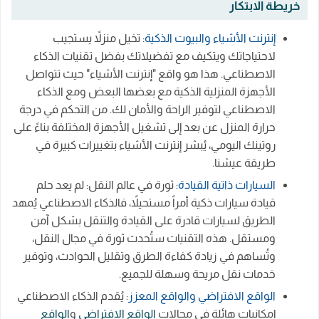
خريطة الابتكار
إنترنت الأشياء والبيوت الذكية
: تخيل منزلاً يستجيب
لاحتياجاتك ويتكيف مع تفضيلاتك بفضل تقنيات الذكاء
الاصطناعي. هذا هو واقع "إنترنت الأشياء" حيث تتواصل
الأجهزة المنزلية الذكية مع بعضها البعض ومع الذكاء
الاصطناعي لتوفير الراحة والأمان لك. من التحكم في درجة
حرارة المنزل عن بعد إلى تشغيل الأجهزة المختلفة بناءً على
روتينك اليومي، يُبشر إنترنت الأشياء بتغييرات كبيرة في
طريقة عيشنا.
السيارات ذاتية القيادة:
ثورة في عالم النقل: لم يعد حلم
قيادة سيارات ذكية أمراً مستحيلاً، فالذكاء الاصطناعي يُمهد
الطريق لسيارات قادرة على القيادة والتنقل بشكل آمن
ومستقل. هذه التقنيات ستُحدث ثورة في مجال النقل،
وتُساهم في زيادة كفاءة الطرق وتقليل الحوادث، وتوفير
خدمات نقل مريحة وسهلة للجميع.
الواقع الافتراضي والواقع المعزز
: يُقدم الذكاء الاصطناعي
إمكانيات هائلة في مجالات
الواقع الافتراضي
و
الواقع