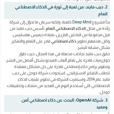
2. ديب مايند: من لعبة إلى ثورة في الذكاء الاصطناعي
العام
بدأ مشروع
Deep Mind
كلعبة، ولكنه سرعان ما تحوّل إلى شركة
رائدة في مجال
الذكاء الاصطناعي العام
. تأسس ديب مايند من
قبل مجموعة من الباحثين البارزين، بقيادة ديميس هاسابيس،
وكان هدفهم تطوير
ذكاء اصطناعي
قادر على التعلم والتفكير
بشكل مشابه للبشر.
حقق ديب مايند نجاحات مذهلة في هذا المجال، حيث طوّر
خوارزميات قادرة على تعلم ألعاب الفيديو بشكل أفضل من البشر،
وتطوير برامج ذكاء إصطناعي قادرة على حل مشاكل معقدة
تتطلب التفكير الاستراتيجي. استحوذت شركة جوجل على ديب
مايند عام 2014، واستمرت الشركة في تطوير تقنيات الذكاء
الاصطناعي التي تُستخدم اليوم في العديد من منتجات وتطبيقات
جوجل.
3. شركة OpenAI: البحث عن ذكاء اصطناعي آمن
ومفيد