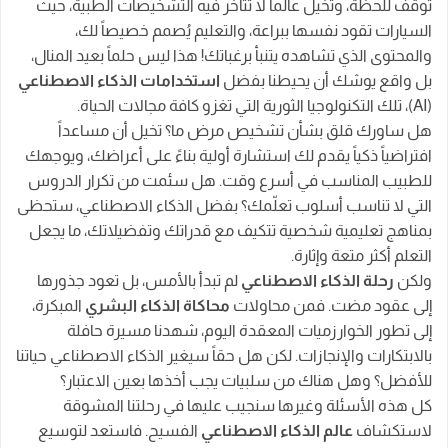
توقف للحظة، وتخيل عالماً لا تتأخر فيه التشخيصات الطبية، حيث
من هم عمالقة الذكاء الاصطناعي؟ رحلة مع رواد هذا
السيارات تقود نفسها ببراعة، والتعليم يُصمم خصيصاً لك،
المجال المُلهم
والمحتوى الذي تشاهده يتنبأ برغباتك! هذا ليس حلماً بعيد المنال،
الأسئلة الشائعة حول الذكاء الاصطناعي: نكشف الغموض
بل واقع يوشك أن
يحيطنا بفضل
استخدامات الذكاء الاصطناعي
ونُضيء المستقبل
(AI)، تلك التكنولوجيا الثورية التي تغزو كافة مجالات الحياة.
هل ساورك قلق بشأن تشخيص مرض ما؟ تخيل أن مساعداً
الخاتمة: نهاية الرحلة
افتراضياً ذكياً يقدم لك استشارة أولية بناءً على أعراضك، ويوجهك
للطبيب المناسب في أسرع وقت. هل سئمت من تكرار الدروس
التي لا تناسب أسلوب تعلّمك؟ بفضل الذكاء الاصطناعي، ستحظى
بمناهج تعليمية شخصية تتكيف مع قدراتك وتفضيلاتك، ما يجعل
التعلم أكثر متعة وإثارة.
ولكن
رحلة الذكاء الاصطناعي
لم تبدأ بالأمس، بل تعود جذورها
إلى عقود مضت. فمن محاولات
محاكاة الذكاء البشري
المبكرة،
إلى تطور الخوارزميات المعقدة اليوم، شهدنا مسيرة حافلة
بالابتكارات والإنجازات. لكن هل حقاً سيغير الذكاء الاصطناعي حياتنا
للأفضل؟ وهل هناك من سلبيات يجب أخذها بعين الاعتبار؟
كل هذه الأسئلة وغيرها سنجيب عليها في رحلتنا المشوقة
لاستكشاف
عالم الذكاء الاصطناعي
الفسيح. فاستعد لتوسيع