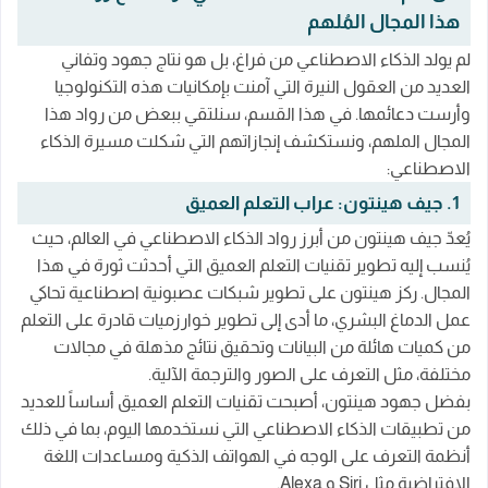
هذا المجال المُلهم
لم يولد الذكاء الاصطناعي من فراغ، بل هو نتاج جهود وتفاني
العديد من العقول النيرة التي آمنت بإمكانيات هذه التكنولوجيا
وأرست دعائمها. في هذا القسم، سنلتقي ببعض من رواد هذا
المجال الملهم، ونستكشف إنجازاتهم التي شكلت مسيرة الذكاء
الاصطناعي:
1. جيف هينتون: عراب التعلم العميق
يُعدّ جيف هينتون من أبرز رواد الذكاء الاصطناعي في العالم، حيث
يُنسب إليه تطوير تقنيات التعلم العميق التي أحدثت ثورة في هذا
المجال. ركز هينتون على تطوير شبكات عصبونية اصطناعية تحاكي
عمل الدماغ البشري، ما أدى إلى تطوير خوارزميات قادرة على التعلم
من كميات هائلة من البيانات وتحقيق نتائج مذهلة في مجالات
مختلفة، مثل التعرف على الصور والترجمة الآلية.
بفضل جهود هينتون، أصبحت تقنيات التعلم العميق أساساً للعديد
من تطبيقات الذكاء الاصطناعي التي نستخدمها اليوم، بما في ذلك
أنظمة التعرف على الوجه في الهواتف الذكية ومساعدات اللغة
الافتراضية مثل Siri و Alexa.