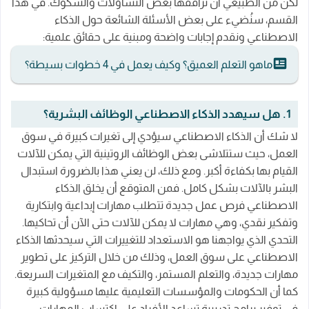
لكن من الطبيعي أن ترافقها بعض التساؤلات والشكوك. في هذا
القسم، سنُضيء على بعض الأسئلة الشائعة حول الذكاء
الاصطناعي ونقدم إجابات واضحة ومبنية على حقائق علمية:
ماهو التعلم العميق؟ وكيف يعمل في 4 خطوات بسيطة؟
1. هل سيهدد الذكاء الاصطناعي الوظائف البشرية؟
لا شك أن الذكاء الاصطناعي سيؤدي إلى تغيرات كبيرة في سوق
العمل، حيث ستتلاشى بعض الوظائف الروتينية التي يمكن للآلات
القيام بها بكفاءة أكبر. ومع ذلك، لن يعني هذا بالضرورة استبدال
البشر بالآلات بشكل كامل. فمن المتوقع أن يخلق الذكاء
الاصطناعي فرص عمل جديدة تتطلب مهارات إبداعية وابتكارية
وتفكير نقدي، وهي مهارات لا يمكن للآلات حتى الآن أن تحاكيها.
التحدي الذي يواجهنا هو الاستعداد للتغييرات التي سيحدثها الذكاء
الاصطناعي على سوق العمل، وذلك من خلال التركيز على تطوير
مهارات جديدة، والتعلم المستمر، والتكيف مع المتغيرات السريعة.
كما أن الحكومات والمؤسسات التعليمية عليها مسؤولية كبيرة
في توفير برامج تدريبية تساعد الأفراد على اكتساب المهارات