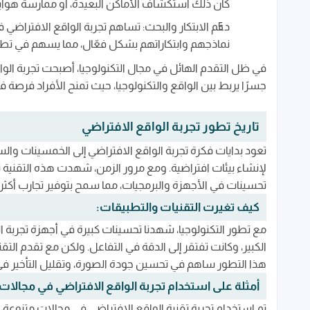
كان ذلك استكشاف الأماكن البعيدة، أو ممارسة هوايات
دعم الابتكار والبحث: تساهم تجربة الواقع الافتراضي 
نماذجهم وابتكاراتهم بشكل فعّال، مما يسهم في تطو
في ظل التقدم الهائل في مجال التكنولوجيا، أصبحت تجربة الوا
جسرًا يربط بين الواقع والتكنولوجيا، حيث تمنح الأفراد فرصة 
تاريخ تطور تجربة الواقع الافتراضي
تعود بدايات فكرة تجربة الواقع الافتراضي إلى الخمسينات وال
لإنشاء بيئات افتراضية. ومع مرور الزمن، شهدت هذه التقنية ت
تحسينات في الأجهزة والبرمجيات، مما سمح بتوفير تجارب أكثر 
كيف تغيرت التقنيات والتطبيقات:
مع تطور التكنولوجيا، شهدنا تحسينات كبيرة في أجهزة تجربة ا
الكبير، وكانت تفتقر إلى الدقة في التفاعل. ولكن مع تقدم الت
هذا التطور ساهم في تحسين جودة الصورة، وتقليل التأخير في ا
أمثلة على استخدام تجربة الواقع الافتراضي في مجالات
تم استخدام تجربة تقنية الواقع الافتراضي في مجالات متنوعة، ما 