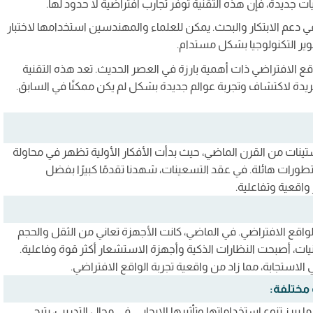
 جديدة، فإن هذه التقنية توفر تجارب افتراضية لا حدود لها.
في دعم الابتكار والبحث. يمكن للعلماء والمهندسين استخدامها لاختبار
ير التكنولوجيا بشكل مستدام.
قع الافتراضي ذات أهمية بارزة في العصر الحديث. تعد هذه التقنية
فريدة لاكتشاف وتجربة عوالم جديدة بشكل لم يكن ممكنًا في السابق.
ستينات من القرن الماضي، حيث بدأت الأفكار الأولية تظهر في محاولة
طورات هائلة. في عقد التسعينات، شهدنا تقدمًا كبيرًا بفضل
واقعية وتفاعلية.
لواقع الافتراضي. في الماضي، كانت الأجهزة تعاني من الثقل والحجم
قنيات، أصبحت النظارات الذكية وأجهزة الاستشعار أكثر قوة وفاعلية.
لاستجابة، مما زاد من واقعية تجربة الواقع الافتراضي.
 مختلفة:
يبرز تنوع استخداماتها وتأثيرها الإيجابي. في مجال التدريب، يتيح