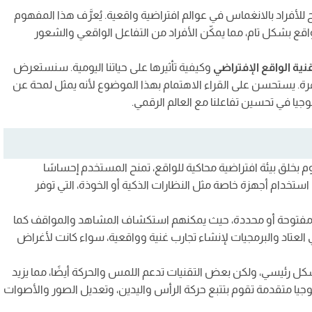
فراد بالانغماس في عوالم افتراضية واقعية. يُعرَّف هذا المفهوم
 الواقع بشكل تام، مما يمكّن الأفراد من التفاعل الواقعي والشعور
نية الواقع الإفتراضي
وكيفية تأثيرها على حياتنا اليومية. سنستعرض
مبهرة. يستحسن على القراء الاهتمام بهذا الموضوع لأنه يمثل لمحة عن
يا في تحسين تفاعلنا مع العالم الرقمي.
م بخلق بيئة افتراضية محاكية للواقع، تمنح المستخدم إحساسًا
استخدام أجهزة خاصة مثل النظارات الذكية أو الخوذة، التي توفر
قعية مفتوحة أو محددة، حيث يمكنهم استكشاف المشاهد والمواقف كما
العتاد والبرمجيات لإنشاء تجارب غنية وواقعية، سواء كانت لأغراض
كل رئيسي، ولكن بعض التقنيات تدعم اللمس والحركة أيضًا، مما يزيد
جيا متقدمة تقوم بتتبع حركة الرأس واليدين، وتعديل الصور والأصوات