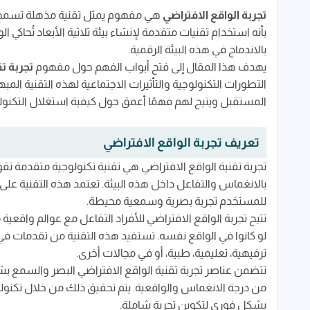
أهمية تجربة الواقع الافتراضي في العصر الحديث:
تجربة الواقع الافتراضي
هي مفهوم يمثل تقنية مذهلة تسمح للأ
تاريخ تطور تجربة الواقع الافتراضي
بأنه استخدام تقنيات متقدمة لإنشاء بيئة ثلاثية الأبعاد تُحاكي
بالاندماج في هذه البيئة الرقمية.
تكنولوجيا تجربة الواقع الافتراضي
يهدف هذا المقال إلى فتح أبواب الفهم حول مفهوم
تجربة تق
التأثيرات الاجتماعية والثقافية
التطورات التكنولوجية والتأثيرات الاجتماعية لهذه التقنية ال
المستقبل ويتيح لهم فهمًا أعمق حول كيفية استغلال التكنولوج
التطبيقات العملية لتجربة الواقع الافتراضي:
مستقبل تجربة الواقع الافتراضي
تعريف تجربة الواقع الافتراضي
تحديات تواجه تبني تجربة الواقع الافتراضي
تجربة تقنية الواقع الافتراضي هي تقنية تكنولوجية متقدمة تقو
الخاتمة
بالانغماس والتفاعل داخل هذه البيئة. تعتمد هذه التقنية على 
للمستخدم تجربة بصرية وسمعية محيطة.
الأسئلة الشائعة عن تجربة الواقع الافتراضي
تتيح تجربة الواقع الافتراضي للأفراد التفاعل مع عوالم وا
لو كانوا في الواقع نفسه. تستفيد هذه التقنية من تقدمات في 
ترفيهية، تعليمية، طبية، أو في مجالات أخرى.
تتضمن عناصر تجربة تقنية الواقع الافتراضي البصر والسمع بش
من درجة الانغماس والواقعية. يتم تحقيق ذلك من خلال تكنولو
بشكل فوري لتكوين تجربة شاملة.