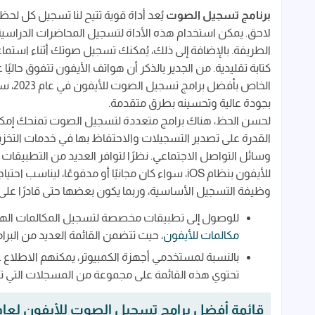
1. برنامج Voice Memos مسجل الصوت الاصلي
برنامج تسجيل الصوت
يُعد أداة قوية تتيح لنا تسجيل كل ل
2. برنامج Awesome Voice Recorder لتسجيل الصوت
لاحق. يمكن استخدام هذه الأداة لتسجيل المحاضرات الدراسية،
الطريفة. بالإضافة إلى ذلك، يُمكنك تسجيل صوتك أثناء است
3. برنامج Voice Recorder and Audio Editor لتحويل الكلام الى نصوص
كتابة تقليدية. من الجدير بالذكر أن هواتف الأيفون تتفوق حالي
4. برنامج Recorder Plus: Voice Recorder لتسجيل والتعديل على الصوت
الخاص
بجودة عالية وتحسينه بطرق متقدمة.
5. برنامج Voice Record Pro لتسجيل الصوت لاجهزة iPhone
لحسن الحظ، هناك برامج متعددة لتسجيل الصوت تمنحك إمكانية 
6. برنامج Otter Voice Meeting Notes لتحويل الصوت إلى نص
القدرة على تصدير التسجيلات والاحتفاظ بها في خدمات التخزين 
7. برنامج AudioShare لتسجيل الغناء وصناعة الموسيقى
للأيفون بنظام iOS، سواء كان مجانيًا أو مدفوعًا
8. برنامج HT Professional Recorder المحترف في لتحسين الصوت بجودة عالية
وظيفة التسجيل الأساسية، وربما يكون بعضها حتى قادرًا على 
9. برنامج Voice Recorder - Audio Record لتسجيل الصوت من الميكروفون
للوصول إلى تطبيقات مخصصة لتسجيل المكالمات الهاتفية على أجهزة iPhone
10. برنامج MultiTrack DAW لتسجيل الصوت من المايك الخارجي
مكالمات للأيفون
، حيث تتضمن القائمة العديد من البرام
11. برنامج Anchor App
بالنسبة لمستخدمي أجهزة الكمبيوتر، يمكنهم الاطلاع 
تحتوي هذه القائمة على مجموعة من المسجلات التي توف
ماهي اهم ميزات أفضل برنامج لتسجيل الصوت للأيفو
قائمة أفضل برامج تسجيل الصوت للأيفون لعام 2025 والتعديل عليه