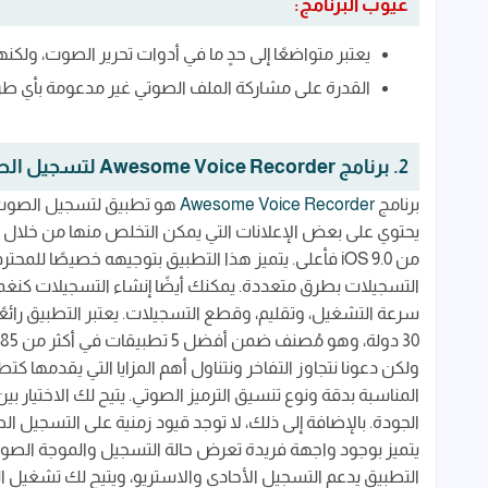
عيوب البرنامج:
يعتبر متواضعًا إلى حدٍ ما في أدوات تحرير الصوت، ولك
القدرة على مشاركة الملف الصوتي غير مدعومة بأي طر
2. برنامج Awesome Voice Recorder لتسجيل الصوت
برنامج
Awesome Voice Recorder
هو تطبيق لتسجيل الصوت الذ
من iOS 9.0 فأعلى. يتميز هذا التطبيق بتوجيهه خصيصً
التسجيلات بطرق متعددة. يمكنك أيضًا إنشاء التسجيلات كنغم
سرعة التشغيل، وتقليم، وقطع التسجيلات. يعتبر التطبيق رائعً
30 دولة، وهو مُصنف ضمن أفضل 5 تطبيقات في أكثر من 85 دولة، ويفتخر بذلك بشكل استمرار.
ولكن دعونا نتجاوز التفاخر ونتناول أهم المزايا التي يقدمها ك
الجودة. بالإضافة إلى ذلك، لا توجد قيود زمنية على التسجيل
يتميز بوجود واجهة فريدة تعرض حالة التسجيل والموجة الصوت
التطبيق يدعم التسجيل الأحادي والاستريو، ويتيح لك تشغيل ا