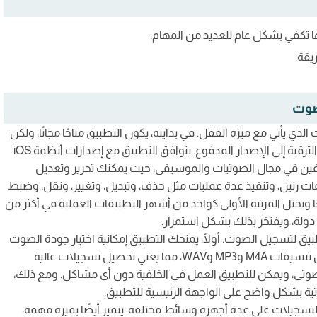
نها تكفي بشكل عام للعديد من المهام.
يقة.
ي يأتي مع ميزة القفل. في بدايته، يكون التطبيق متاحًا مجانًا، ولكن
يحتوي على بعض الإعلانات التي يمكن التخلص منها من خلال الترقية إلى الإصدار المدفوع. يتوافق التطبيق مع إصدارات أنظمة iOS
ا للمحترفين في مجال الصوتيات والموسيقى، حيث يمكنك تحرير وتعديل
ات رنين، وتنفيذ عدة عمليات مثل حذف، وتبديل، وتغيير، ونقل، وضبط
ا ويحتل المرتبة الأولى كواحد من أشهر التطبيقات العملية في أكثر من
تطبيق لتسجيل الصوت. أولًا، يمنحك التطبيق إمكانية اختيار جودة الصوت
المناسبة بدقة ونوع تنسيق الترميز الصوتي. يتيح لك الاختيار بين تنسيقات M4A وMP3 وWAV، مما يعني تحصيل تسجيلات عالية
 الصوتي، ويمكن للتطبيق العمل في الخلفية دون أي مشاكل. ومع ذلك،
ية بشكل واضح على الواجهة الرئيسية للتطبيق.
لتسجيلات على عدة أجهزة وسائط مختلفة. يتميز أيضًا بميزة مهمة،