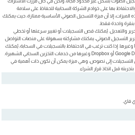
سجيل الصوت بشكل غير محدود مجانًا، ولكن في حال قررت الاشتراك
الاحتفاظ بها على خوادم الشركة السحابية للحفاظ على سلامة
ى الرغم من هذه الميزات، إلا أن ميزة التسجيل الصوتي الأساسية ممتازة، حيث يمكنك
 بنقرة واحدة فقط.
تحرير والتعديل. يُمكنك قص التسجيلات أو تغيير سرعتها أو تخطي
15 ثانية. وفور الانتهاء من تحرير التسجيل الصوتي، يمكنك مشاركته بسهولة على منصات التواصل
الاجتماعي مثل Facebook وTwitter وYouTube وInstagram وغيرها. إذا كنت ترغب في الاحتفاظ بالتسجيلات في السحابة، يُمكنك
بسهولة تخزينها على خدمات مثل iCloud أو OneDrive أو Google Drive أو Dropbox وغيرها من خدمات التخزين السحابي الشهيرة.
يل التسجيلات إلى نصوص، وهي ميزة يمكن أن تكون ذات أهمية في
تجربته قبل اتخاذ قرار الشراء.
 فاي.