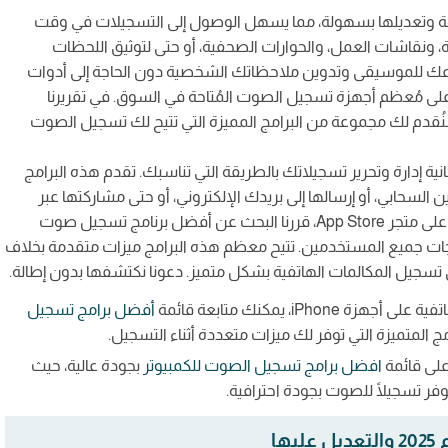
حظة وتعديلها بسهولة، مما يسهل الوصول إلى التسجيلات في وقت
 ونقاشات العمل، والحوارات الصحفية، أو حتى لتوثيق اللحظات
ماعك للموسيقى وتدوين ملاحظاتك الشخصية دون الحاجة إلى أدوات
ًا على مُعظم أجهزة تسجيل الصوت المُتاحة في السوق. في تقريرنا
 بأفضل برامج تسجيل الصوت للأيفون في عام 2023، سنُقدم لك مجموعة من البرامج المميزة التي تتيح لك تسجيل الصوت
إدارة وتحرير تسجيلاتك بالطريقة التي تناسبك. تقدم هذه البرامج
السحابي، أو إرسالها إلى بريدك الإلكتروني، أو حتى مشاركتها عبر
وسائل التواصل الاجتماعي. نظرًا لتوافر العديد من التطبيقات على متجر App Store، قررنا البحث عن أفضل برنامج تسجيل صوت
، ليناسب احتياجات جميع المستخدمين. تتيح معظم هذه البرامج ميزات متقدمة بخلاف
تسجيل المكالمات الهاتفية بشكل متميز. دعونا نكتشفها بدون إطالة.
، يمكنك متابعة قائمة
أفضل برامج تسجيل
ج المتميزة التي توفر لك ميزات متعددة أثناء التسجيل.
على قائمة
افضل برامج تسجيل الصوت للكمبيوتر
بجودة عالية، حيث
ر تسجيلًا للصوت بجودة احترافية.
ن التي يجب أن تبحث عنها؟
ا