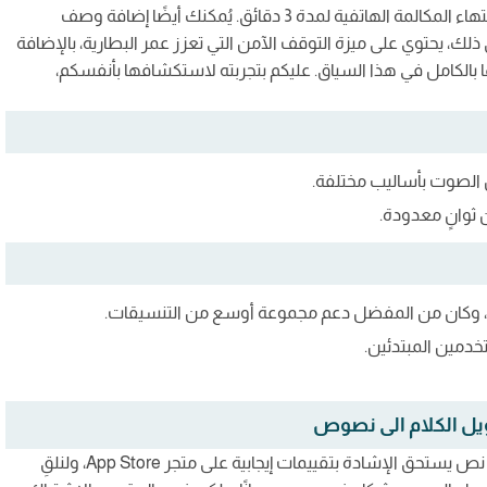
حيث يمكن استئناف واستكمال عملية التسجيل الصوتي بعد انتهاء المكالمة الهاتفية لمدة 3 دقائق. يُمكنك أيضًا إضافة وصف
لك، يحتوي على ميزة التوقف الآمن التي تعزز عمر البطارية، بالإضافة
ها بالكامل في هذا السياق. عليكم بتجربته لاستكشافها بأنفسكم،
 الصوت بأساليب مختلفة.
ثوانٍ معدودة.
ة، وكان من المفضل دعم مجموعة أوسع من التنسيقات.
خدمين المبتدئين.
لتحويل الصوت إلى نص يستحق الإشادة بتقييمات إيجابية على متجر App Store، ولنلقِ