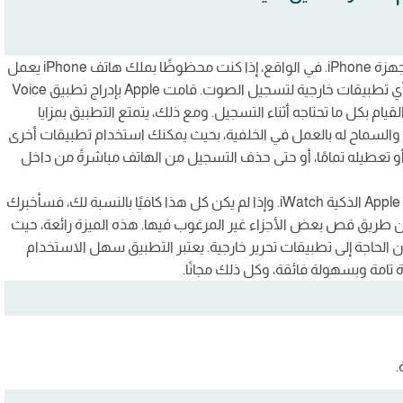
هو تطبيق المسجل الصوتي الأصلي لأجهزة iPhone. في الواقع، إذا كنت محظوظًا بملك هاتف iPhone يعمل
بنظام iOS 12 أو أحدث، فإنك بشكل كبير قد لا تحتاج إلى تنزيل أي تطبيقات خارجية لتسجيل الصوت. قامت Apple بإدراج تطبيق Voice
ذي يتيح لك القيام بكل ما تحتاجه أثناء التسجيل. ومع ذلك، يتمتع التطبيق بمزايا
 والسماح له بالعمل في الخلفية، بحيث يمكنك استخدام تطبيقات أخرى
و تعطيله تمامًا، أو حتى حذف التسجيل من الهاتف مباشرةً من داخل
يتوافق التطبيق مع هواتف iPhone ويعتبر متكافئًا مع ساعات Apple الذكية iWatch. وإذا لم يكن كل هذا كافيًا بالنسبة لك، فسأخبرك
عن طريق قص بعض الأجزاء غير المرغوب فيها. هذه الميزة رائعة، حيث
 الحاجة إلى تطبيقات تحرير خارجية. يعتبر التطبيق سهل الاستخدام
 تامة وبسهولة فائقة، وكل ذلك مجانًا.