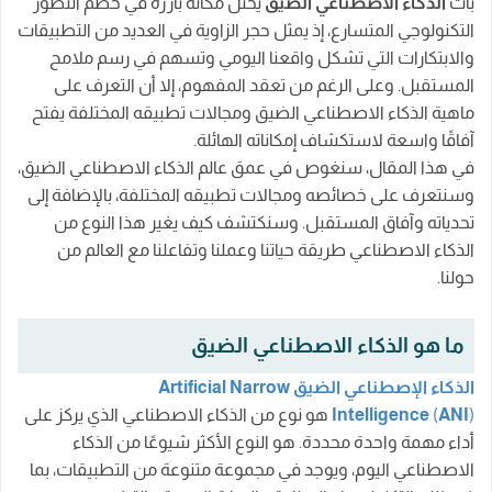
بات
الذكاء الاصطناعي الضيق
يحتل مكانة بارزة في خضم التطور
تاريخ الذكاء الاصطناعي الضيق:
التكنولوجي المتسارع، إذ يمثل حجر الزاوية في العديد من التطبيقات
والابتكارات التي تشكل واقعنا اليومي وتسهم في رسم ملامح
الابتكارات الحديثة والتقنيات المستخدمة:
المستقبل. وعلى الرغم من تعقد المفهوم، إلا أن التعرف على
التطبيقات الحالية والمستقبلية:
ماهية الذكاء الاصطناعي الضيق ومجالات تطبيقه المختلفة يفتح
آفاقًا واسعة لاستكشاف إمكاناته الهائلة.
كيف يعمل الذكاء الاصطناعي الضيق؟
في هذا المقال، سنغوص في عمق عالم الذكاء الاصطناعي الضيق،
تعريف البيانات والتدريب:
وسنتعرف على خصائصه ومجالات تطبيقه المختلفة، بالإضافة إلى
الشبكات العصبية الضيقة ودورها:
تحدياته وآفاق المستقبل. وسنكتشف كيف يغير هذا النوع من
الذكاء الاصطناعي طريقة حياتنا وعملنا وتفاعلنا مع العالم من
تطبيقات الذكاء الاصطناعي الضيق في الحياة اليومية
حولنا.
1. الذكاء الاصطناعي الضيق في التكنولوجيا:
2. الذكاء الصناعي الضيق في الصناعة:
ما هو الذكاء الاصطناعي الضيق
3. استخدام الذكاء الاصطناعي الضيق في الرعاية
الذكاء الإصطناعي الضيق
Artificial Narrow
الصحية:
)
ANI
(
Intelligence
هو نوع من الذكاء الاصطناعي الذي يركز على
أداء مهمة واحدة محددة. هو النوع الأكثر شيوعًا من الذكاء
4. تقنية الذكاء الاصطناعي في الترفيه:
الاصطناعي اليوم، ويوجد في مجموعة متنوعة من التطبيقات، بما
التحديات والقضايا المحيطة بالذكاء الاصطناعي الضيق: