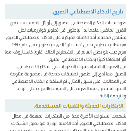
تاريخ الذكاء الاصطناعي الضيق:
تعود بدايات الذكاء الاصطناعي الضيق إلى أوائل الخمسينيات من
القرن الماضي، عندما بدأ الباحثون في تطوير خوارزميات لحل
مشاكل محددة. أحد الأمثلة المبكرة على الذكاء الاصطناعي الضيق
هو نظام شطرنج يدعى "ديب بلو" الذي تم تطويره في عام 1997.
هزم ديب بلو بطل العالم في الشطرنج آنذاك، غاري كاسباروف، مما
أثار اهتمامًا كبيرًا بالذكاء الاصطناعي الضيق.
في العقود التالية، استمرت التطورات في الذكاء الاصطناعي
الضيق، مما أدى إلى ظهور تطبيقات جديدة في مجموعة متنوعة
من المجالات. على سبيل المثال، تم استخدام الذكاء الاصطناعي
الضيق لتحسين دقة التعرف على الصوت والتعرف على الوجه
و
الترجمة الآلية
.
الابتكارات الحديثة والتقنيات المستخدمة:
شهدت السنوات الأخيرة عددًا من الابتكارات المهمة في مجال
الذكاء الاصطناعي الضيق. أحد الأمثلة البارزة هو تطور الشبكات
العصبية الاصطناعية. الشبكات العصبية هي نماذج رياضية تستند