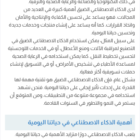
في ذلك التكنولوجيا والصناعة والرعاية الصحية والترفيه.
لدى الذكاء الاصطناعي الضيق أهمية كبيرة في العديد من
الفرق بين الذكاء الاصطناعي الضيق والذكاء الاصطناعي
العام:
المجالات. فهو يساعد على تحسين الكفاءة والإنتاجية والأمان
واتخاذ القرارات. كما أنه يساعد على إنشاء منتجات وخدمات جديدة
المستقبل المشرق للذكاء الاصطناعي الضيق
وتحسين حياتنا اليومية.
تأثير الذكاء الاصطناعي الضيق على سوق العمل
على سبيل المثال، يمكن استخدام الذكاء الاصطناعي الضيق في
التصنيع لمراقبة الآلات ومنع الأعطال، أو في الخدمات اللوجستية
تطبيقات عملية للذكاء الاصطناعي الضيق
لتحسين تخطيط النقل. كما يمكن استخدامه في الرعاية الصحية
1- الروبوتات الذكية:
لمساعدة الأطباء في تشخيص الأمراض، أو في التسويق لإنشاء
حملات تسويقية أكثر فعالية.
2- تطبيقات الذكاء الاصطناعي الضيق في الهواتف
بشكل عام، فإن الذكاء الاصطناعي الضيق هو تقنية مهمة لها
الذكية:
القدرة على إحداث تأثير إيجابي على حياتنا اليومية. فنحن نشهد
الخاتمة
استخدامه في مجموعة متنوعة من التطبيقات، ومن المتوقع أن
يستمر في النمو والتطور في السنوات القادمة.
أهمية الذكاء الاصطناعي في حياتنا اليومية
يلعب الذكاء الاصطناعي دورًا متزايد الأهمية في حياتنا اليومية.